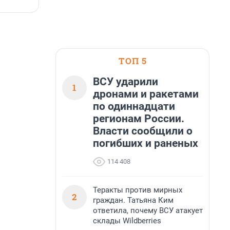
7 августа, 14:59
7
ТОП 5
ВСУ ударили
1
дронами и ракетами
по одиннадцати
регионам России.
Власти сообщили о
погибших и раненых
114 408
Теракты против мирных
2
граждан. Татьяна Ким
ответила, почему ВСУ атакует
склады Wildberries