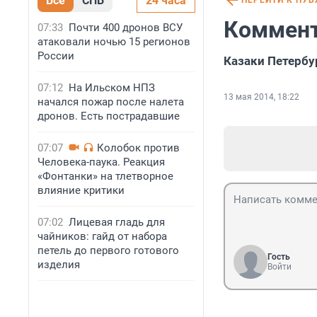
Все
СПБ
24 часа
ПЕРЕЙТИ К ПУ
Коммент
07:33
Почти 400 дронов ВСУ
атаковали ночью 15 регионов
России
Казаки Петербу
07:12
На Ильском НПЗ
13 мая 2014, 18:22
начался пожар после налета
дронов. Есть пострадавшие
07:07
Колобок против
Человека-паука. Реакция
«Фонтанки» на тлетворное
влияние критики
07:02
Лицевая гладь для
чайников: гайд от набора
петель до первого готового
Гость
изделия
Войти