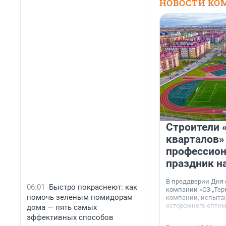
НОВОСТИ КО
Строители 
кварталов»
профессио
праздник н
В преддверии Дня
06:01
Быстро покраснеют: как
компании «СЗ „Тер
помочь зеленым помидорам
компании, испытан
осторожного опти
дома — пять самых
эффективных способов