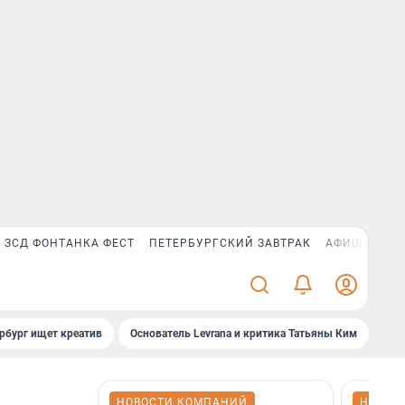
ЗСД ФОНТАНКА ФЕСТ
ПЕТЕРБУРГСКИЙ ЗАВТРАК
АФИША PLUS
рбург ищет креатив
Основатель Levrana и критика Татьяны Ким
Зач
НОВОСТИ КОМПАНИЙ
НОВОС