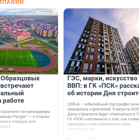
МПАНИЙ
«Образцовых
ГЭС, марки, искусство
 встречают
ВВП: в ГК «ПСК» расск
нальный
об истории Дня строит
а работе
2026-й — юбилейный год профессио
праздника строителей. 9 августа 2026
 строителя топ-менеджеры
День строителя будет отмечаться в 70
минал-Ресурс“ — о планах
ГК «ПСК» напомнили о том, как появ
иях и поводах для
праздник и как поменялась роль
мизма.
строительства.