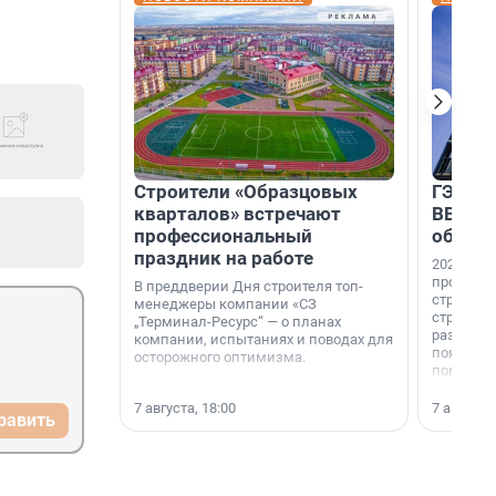
Строители «Образцовых
ГЭС, м
кварталов» встречают
ВВП: в
профессиональный
об ист
праздник на работе
2026-й —
професси
В преддверии Дня строителя топ-
строителе
менеджеры компании «СЗ
строителя
„Терминал-Ресурс“ — о планах
раз. В ГК
компании, испытаниях и поводах для
появился
осторожного оптимизма.
поменяла
7 августа, 18:00
7 августа,
равить