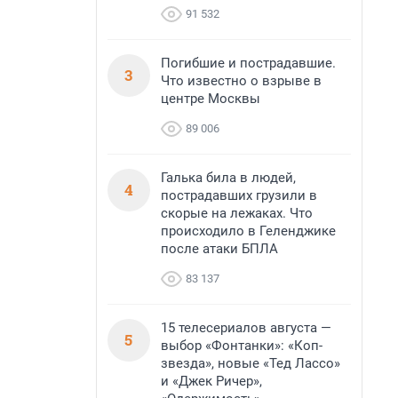
91 532
Погибшие и пострадавшие.
3
Что известно о взрыве в
центре Москвы
89 006
Галька била в людей,
4
пострадавших грузили в
скорые на лежаках. Что
происходило в Геленджике
после атаки БПЛА
83 137
15 телесериалов августа —
5
выбор «Фонтанки»: «Коп-
звезда», новые «Тед Лассо»
и «Джек Ричер»,