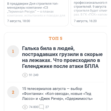
профессионального пр
В преддверии Дня строителя топ-
строителей. 9 августа 2
менеджеры компании «СЗ
строителя будет отмечат
„Терминал-Ресурс“ — о планах
раз. В ГК «ПСК» напомни
компании, испытаниях и поводах для
появился праздник и к
осторожного оптимизма.
7 августа, 18:00
7 августа, 16:20
поменялась роль строит
ТОП 5
Галька била в людей,
1
пострадавших грузили в скорые
на лежаках. Что происходило в
Геленджике после атаки БПЛА
91 249
15 телесериалов августа — выбор
2
«Фонтанки»: «Коп-звезда», новые «Тед
Лассо» и «Джек Ричер», «Одержимость»
74 800
27