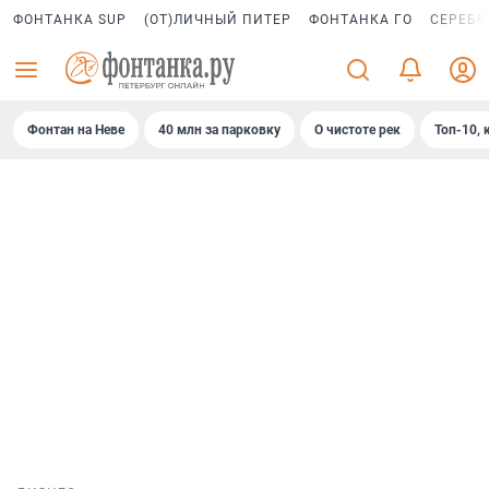
ФОНТАНКА SUP
(ОТ)ЛИЧНЫЙ ПИТЕР
ФОНТАНКА ГО
СЕРЕБР
Фонтан на Неве
40 млн за парковку
О чистоте рек
Топ-10, 