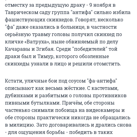
отместку за предыдущую драку - 9 ноября в
Таврическом саду группа "антифа" сильно избила
фашиствующих скинхедов. Говорят, несколько
"фа" даже оказались в больнице, в частности
серьёзную травму головы получил скинхед по
кличке «Ватруха», ныне обвиняемый по делу
Качаравы и Згибая. Среди "победителей" той
драки был и Тимур, которого обозленные
скинхеды узнали в лицо и решили отомстить.
Кстати, уличные бои под соусом "фа-антифа"
описывают как весьма жёсткие. С кастетами,
дубинками и разбитыми о головы противников
пивными бутылками. Причём, обе стороны
частенько снимали побоища на видеокамеры и
обе стороны практически никогда не обращались
в милицию. Зато договаривались и дрались снова
- для ощущения борьбы - победить в таких