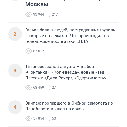
Москвы
93 944
217
Галька била в людей, пострадавших грузили
2
в скорые на лежаках. Что происходило в
Геленджике после атаки БПЛА
87 612
15 телесериалов августа — выбор
3
«Фонтанки»: «Коп-звезда», новые «Тед
Лассо» и «Джек Ричер», «Одержимость»
68 459
27
Экипаж пропавшего в Сибири самолета из
4
Ленобласти вышел на связь
57 854
60