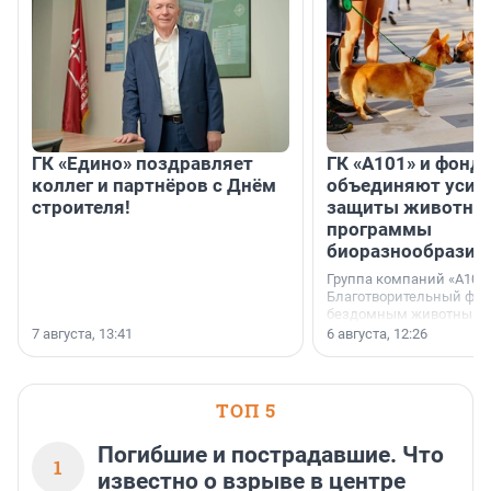
ГК «Едино» поздравляет
ГК «А101» и фонд
коллег и партнёров с Днём
объединяют усил
строителя!
защиты животных
программы
биоразнообразия
Группа компаний «А101»
Благотворительный фо
бездомным животным 
заключили соглашение
7 августа, 13:41
6 августа, 12:26
стратегическом сотрудн
ТОП 5
Погибшие и пострадавшие. Что
1
известно о взрыве в центре