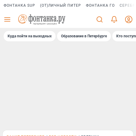
ФОНТАНКА SUP
(ОТ)ЛИЧНЫЙ ПИТЕР
ФОНТАНКА ГО
СЕРЕБР
Куда пойти на выходных
Образование в Петербурге
Кто поступ