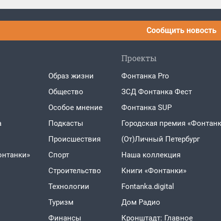
Сообщить новость
Проекты
Образ жизни
Фонтанка Pro
Общество
ЗСД Фонтанка Фест
Особое мнение
Фонтанка SUP
а
Подкасты
Городская премия «Фонтанк
Проиcшествия
(От)Личный Петербург
онтанки»
Спорт
Наша коллекция
Строительство
Книги «Фонтанки»
Технологии
Fontanka.digital
Туризм
Дом Радио
Финансы
Кронштадт: Главное