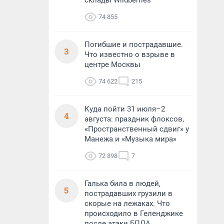
склады Wildberries
74 855
Погибшие и пострадавшие.
3
Что известно о взрыве в
центре Москвы
74 622
215
Куда пойти 31 июля–2
4
августа: праздник флоксов,
«Пространственный сдвиг» у
Манежа и «Музыка мира»
72 898
7
Галька била в людей,
5
пострадавших грузили в
скорые на лежаках. Что
происходило в Геленджике
после атаки БПЛА