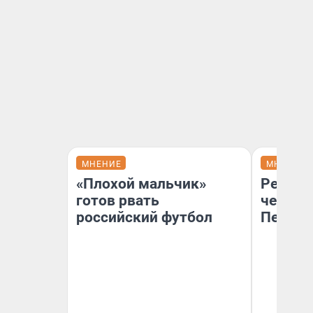
МНЕНИЕ
МНЕНИЕ
«Плохой мальчик»
Ремонт
готов рвать
чему г
российский футбол
Петерб