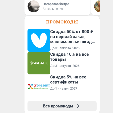
Погорелов Федор
Де
Автор мнения
ди
ПРОМОКОДЫ
Скидка 50% от 800 ₽
на первый заказ,
максимальная скидка
600 ₽
До 31 августа, 2026
Скидка 10% на все
товары
До 31 августа, 2026
Скидка 5% на все
сертификаты
До 1 января, 2027
Все промокоды