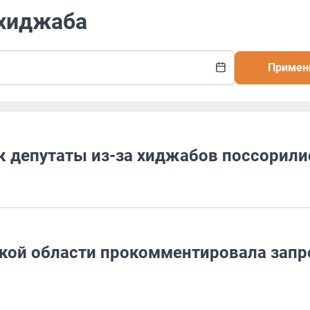
 хиджаба
Примен
к депутаты из-за хиджабов поссорили
кой области прокомментировала запр