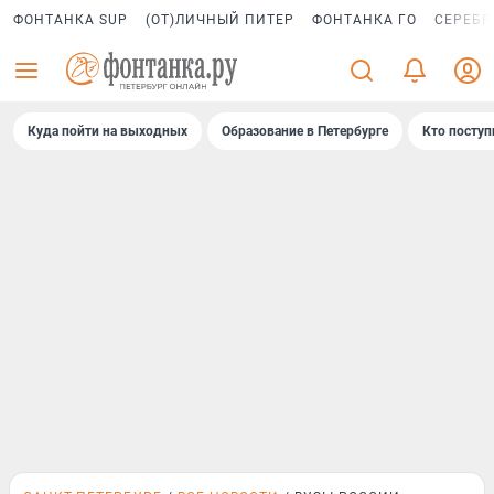
ФОНТАНКА SUP
(ОТ)ЛИЧНЫЙ ПИТЕР
ФОНТАНКА ГО
СЕРЕБР
Куда пойти на выходных
Образование в Петербурге
Кто поступ