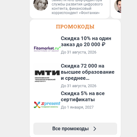
Заместитель шеф-редактора
службы развития цифрового
не
контента, финансовый
ан
корреспондент «Фонтанки»
кр
ПРОМОКОДЫ
Скидка 10% на один
заказ до 20 000 ₽
До 31 августа, 2026
Скидка 72 000 на
высшее образование
и среднее
специальное
До 31 августа, 2026
образование в
Скидка 5% на все
первый год обучения
сертификаты
До 1 января, 2027
Все промокоды