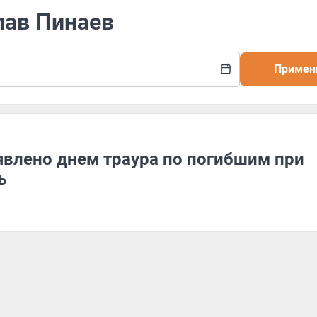
лав Пинаев
Примен
явлено днем траура по погибшим при
ь