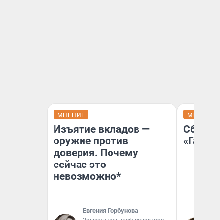
МНЕНИЕ
МНЕНИЕ
Изъятие вкладов —
Сбер п
оружие против
«Газпр
доверия. Почему
сейчас это
невозможно*
Евгения Горбунова
Ко