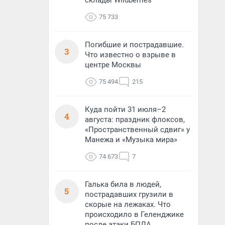
склады Wildberries
75 733
Погибшие и пострадавшие.
3
Что известно о взрыве в
центре Москвы
75 494
215
Куда пойти 31 июля–2
4
августа: праздник флоксов,
«Пространственный сдвиг» у
Манежа и «Музыка мира»
74 673
7
Галька била в людей,
5
пострадавших грузили в
скорые на лежаках. Что
происходило в Геленджике
после атаки БПЛА