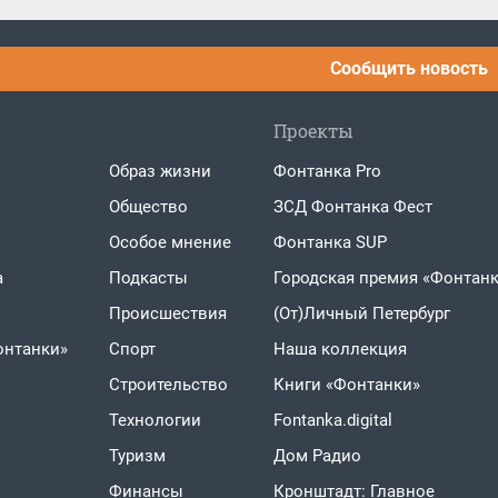
Сообщить новость
Проекты
Образ жизни
Фонтанка Pro
Общество
ЗСД Фонтанка Фест
Особое мнение
Фонтанка SUP
а
Подкасты
Городская премия «Фонтанк
Проиcшествия
(От)Личный Петербург
онтанки»
Спорт
Наша коллекция
Строительство
Книги «Фонтанки»
Технологии
Fontanka.digital
Туризм
Дом Радио
Финансы
Кронштадт: Главное