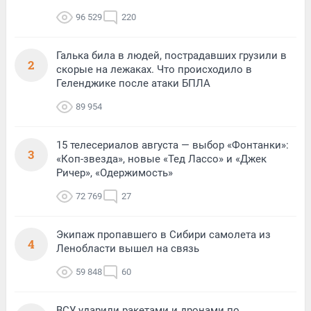
96 529
220
Галька била в людей, пострадавших грузили в
2
скорые на лежаках. Что происходило в
Геленджике после атаки БПЛА
89 954
15 телесериалов августа — выбор «Фонтанки»:
3
«Коп-звезда», новые «Тед Лассо» и «Джек
Ричер», «Одержимость»
72 769
27
Экипаж пропавшего в Сибири самолета из
4
Ленобласти вышел на связь
59 848
60
ВСУ ударили ракетами и дронами по