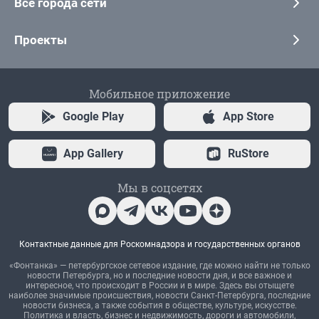
Все города сети
Проекты
Мобильное приложение
Google Play
App Store
App Gallery
RuStore
Мы в соцсетях
Контактные данные для Роскомнадзора и государственных органов
«Фонтанка» — петербургское сетевое издание, где можно найти не только
новости Петербурга, но и последние новости дня, и все важное и
интересное, что происходит в России и в мире. Здесь вы отыщете
наиболее значимые происшествия, новости Санкт-Петербурга, последние
новости бизнеса, а также события в обществе, культуре, искусстве.
Политика и власть, бизнес и недвижимость, дороги и автомобили,