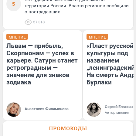
5
территории России. Власти регионов сообщили
о пострадавших
57 318
МНЕНИЕ
МНЕНИЕ
Львам — прибыль,
«Пласт русской
Скорпионам — успех в
культуры под
карьере. Сатурн станет
названием
ретроградным —
„ленинградский 
значение для знаков
На смерть Андр
зодиака
Бурлаки
Сергей Елгазин
Анастасия Филимонова
Автор мнения
ПРОМОКОДЫ