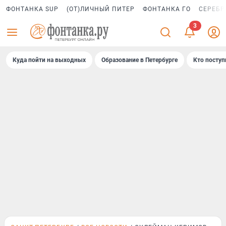
ФОНТАНКА SUP
(ОТ)ЛИЧНЫЙ ПИТЕР
ФОНТАНКА ГО
СЕРЕБР
Куда пойти на выходных
Образование в Петербурге
Кто поступ