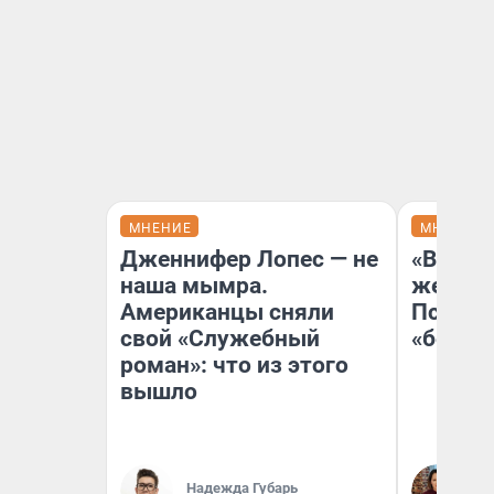
МНЕНИЕ
МНЕНИЕ
Дженнифер Лопес — не
«Выбор
наша мымра.
жестко
Американцы сняли
Психол
свой «Служебный
«бежев
роман»: что из этого
вышло
Ок
Надежда Губарь