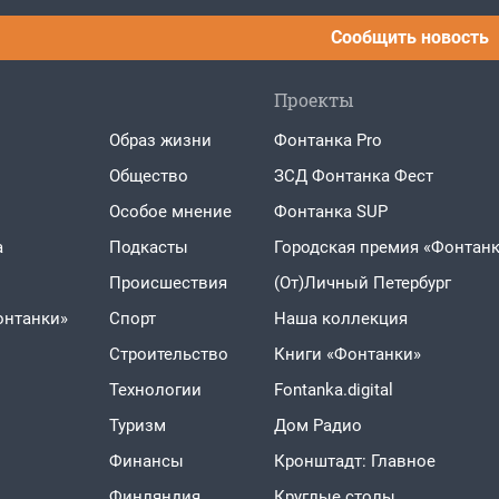
Сообщить новость
Проекты
Образ жизни
Фонтанка Pro
Общество
ЗСД Фонтанка Фест
Особое мнение
Фонтанка SUP
а
Подкасты
Городская премия «Фонтанк
Проиcшествия
(От)Личный Петербург
онтанки»
Спорт
Наша коллекция
Строительство
Книги «Фонтанки»
Технологии
Fontanka.digital
Туризм
Дом Радио
Финансы
Кронштадт: Главное
Финляндия
Круглые столы