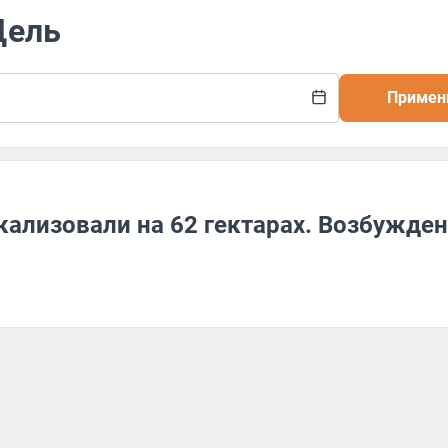
Щель
Примен
ализовали на 62 гектарах. Возбужде