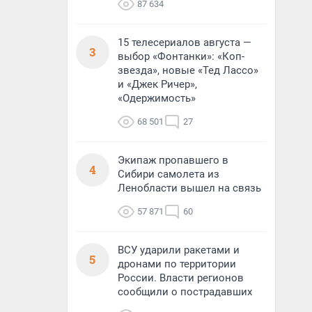
87 634
15 телесериалов августа —
3
выбор «Фонтанки»: «Коп-
звезда», новые «Тед Лассо»
и «Джек Ричер»,
«Одержимость»
68 501
27
Экипаж пропавшего в
4
Сибири самолета из
Ленобласти вышел на связь
57 871
60
ВСУ ударили ракетами и
5
дронами по территории
России. Власти регионов
сообщили о пострадавших