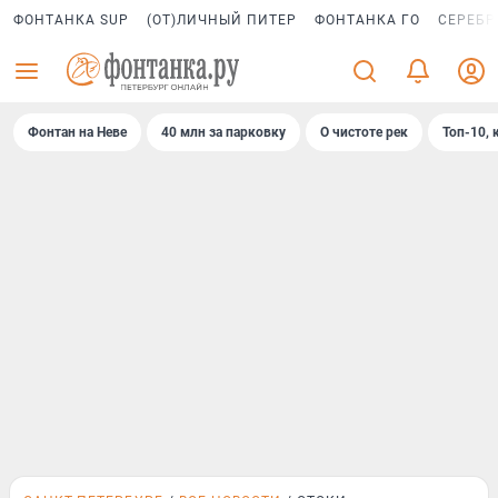
ФОНТАНКА SUP
(ОТ)ЛИЧНЫЙ ПИТЕР
ФОНТАНКА ГО
СЕРЕБР
Фонтан на Неве
40 млн за парковку
О чистоте рек
Топ-10, 