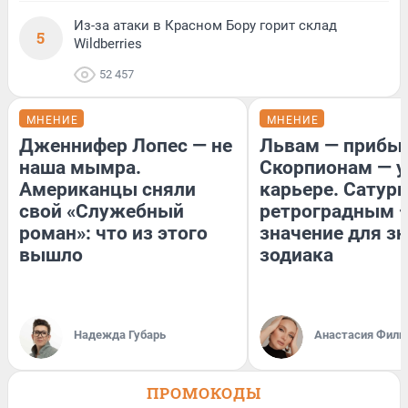
Из-за атаки в Красном Бору горит склад
5
Wildberries
52 457
МНЕНИЕ
МНЕНИЕ
Дженнифер Лопес — не
Львам — прибыл
наша мымра.
Скорпионам — у
Американцы сняли
карьере. Сатурн
свой «Служебный
ретроградным 
роман»: что из этого
значение для з
вышло
зодиака
Надежда Губарь
Анастасия Фили
ПРОМОКОДЫ