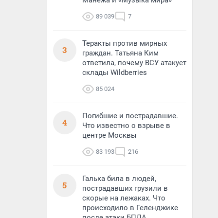
Манежа и «Музыка мира»
89 039
7
Теракты против мирных
3
граждан. Татьяна Ким
ответила, почему ВСУ атакует
склады Wildberries
85 024
Погибшие и пострадавшие.
4
Что известно о взрыве в
центре Москвы
83 193
216
Галька била в людей,
5
пострадавших грузили в
скорые на лежаках. Что
происходило в Геленджике
после атаки БПЛА