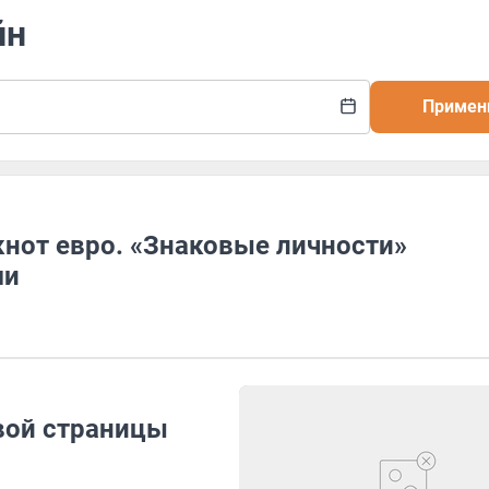
йн
Примен
кнот евро. «Знаковые личности»
ми
вой страницы