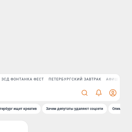
ЗСД ФОНТАНКА ФЕСТ
ПЕТЕРБУРГСКИЙ ЗАВТРАК
АФИША PLUS
тербург ищет креатив
Зачем депутаты удаляют соцсети
Олимпиадни