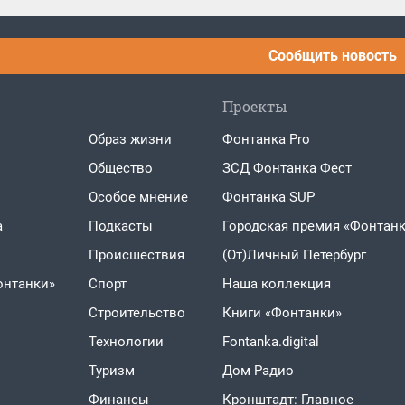
Сообщить новость
Проекты
Образ жизни
Фонтанка Pro
Общество
ЗСД Фонтанка Фест
Особое мнение
Фонтанка SUP
а
Подкасты
Городская премия «Фонтанк
Проиcшествия
(От)Личный Петербург
онтанки»
Спорт
Наша коллекция
Строительство
Книги «Фонтанки»
Технологии
Fontanka.digital
Туризм
Дом Радио
Финансы
Кронштадт: Главное