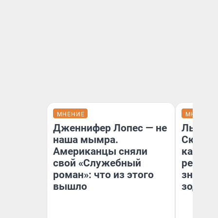
МНЕНИЕ
МНЕНИЕ
Дженнифер Лопес — не
Львам 
наша мымра.
Скорпи
Американцы сняли
карьере
свой «Служебный
ретрог
роман»: что из этого
значен
вышло
зодиак