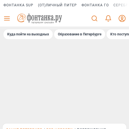
ФОНТАНКА SUP
(ОТ)ЛИЧНЫЙ ПИТЕР
ФОНТАНКА ГО
СЕРЕБР
Куда пойти на выходных
Образование в Петербурге
Кто поступ