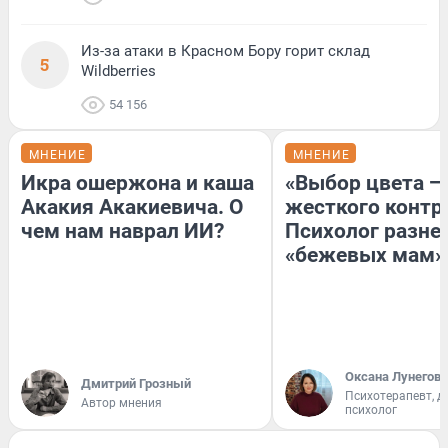
Из-за атаки в Красном Бору горит склад
5
Wildberries
54 156
МНЕНИЕ
МНЕНИЕ
Икра ошержона и каша
«Выбор цвета —
Акакия Акакиевича. О
жесткого контр
чем нам наврал ИИ?
Психолог разне
«бежевых мам»
Оксана Лунегова
Дмитрий Грозный
Психотерапевт, д
Автор мнения
психолог