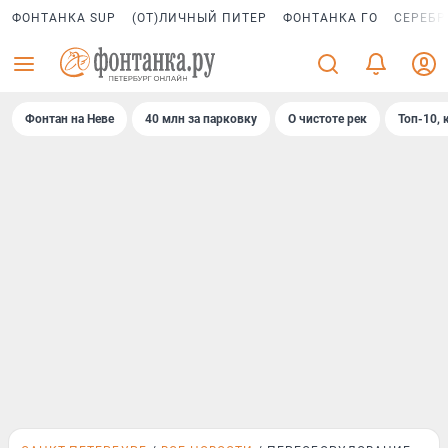
ФОНТАНКА SUP
(ОТ)ЛИЧНЫЙ ПИТЕР
ФОНТАНКА ГО
СЕРЕБР
Фонтан на Неве
40 млн за парковку
О чистоте рек
Топ-10, 