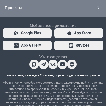
Проекты
Мобильное приложение
Google Play
App Store
App Gallery
RuStore
Мы в соцсетях
Контактные данные для Роскомнадзора и государственных органов
«Фонтанка» — петербургское сетевое издание, где можно найти не только
новости Петербурга, но и последние новости дня, и все важное и
интересное, что происходит в России и в мире. Здесь вы отыщете
наиболее значимые происшествия, новости Санкт-Петербурга, последние
новости бизнеса, а также события в обществе, культуре, искусстве.
Политика и власть, бизнес и недвижимость, дороги и автомобили,
финансы и работа, город и развлечения — вот только некоторые из тем,
которые освещает ведущее петербургское сетевое общественно-