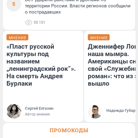
5
территории России. Власти регионов сообщили
о пострадавших
55 151
МНЕНИЕ
МНЕНИЕ
«Пласт русской
Дженнифер Лоп
культуры под
наша мымра.
названием
Американцы сн
„ленинградский рок“».
свой «Служебн
На смерть Андрея
роман»: что из 
Бурлаки
вышло
Сергей Елгазин
Надежда Губарь
Автор мнения
ПРОМОКОДЫ