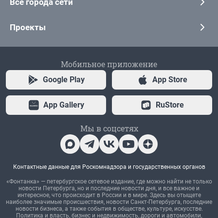
Все города сети
Проекты
Мобильное приложение
Google Play
App Store
App Gallery
RuStore
Мы в соцсетях
Контактные данные для Роскомнадзора и государственных органов
«Фонтанка» — петербургское сетевое издание, где можно найти не только
новости Петербурга, но и последние новости дня, и все важное и
интересное, что происходит в России и в мире. Здесь вы отыщете
наиболее значимые происшествия, новости Санкт-Петербурга, последние
новости бизнеса, а также события в обществе, культуре, искусстве.
Политика и власть, бизнес и недвижимость, дороги и автомобили,