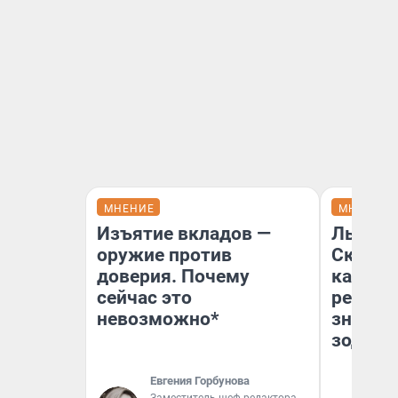
МНЕНИЕ
МНЕНИЕ
Изъятие вкладов —
Львам 
оружие против
Скорпи
доверия. Почему
карьере
сейчас это
ретрог
невозможно*
значен
зодиак
Евгения Горбунова