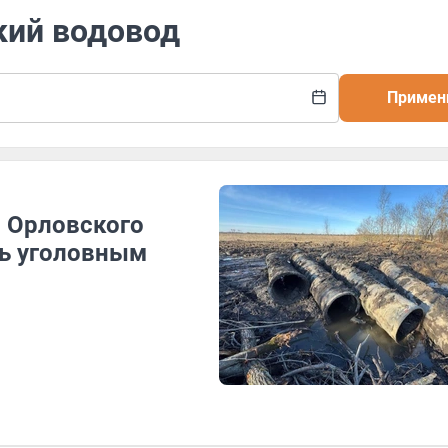
кий водовод
Примен
 Орловского
сь уголовным