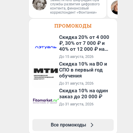
Заместитель шеф-редактора
службы развития цифрового
Ан
контента, финансовый
корреспондент «Фонтанки»
ПРОМОКОДЫ
Скидка 20% от 4 000
₽, 30% от 7 000 ₽ и
40% от 12 000 ₽ на
первый и все
До 15 августа, 2026
повторные заказы по
Скидка 10% на ВО и
промокоду ТРЕНД
СПО в первый год
обучения
До 31 августа, 2026
Скидка 10% на один
заказ до 20 000 ₽
До 31 августа, 2026
Все промокоды