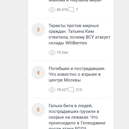
Манежа и «Музыка мира»
80 478
7
Теракты против мирных
3
граждан. Татьяна Ким
ответила, почему ВСУ атакует
склады Wildberries
79 544
Погибшие и пострадавшие.
4
Что известно о взрыве в
центре Москвы
78 627
215
Галька била в людей,
5
пострадавших грузили в
скорые на лежаках. Что
происходило в Геленджике
после атаки БПЛА