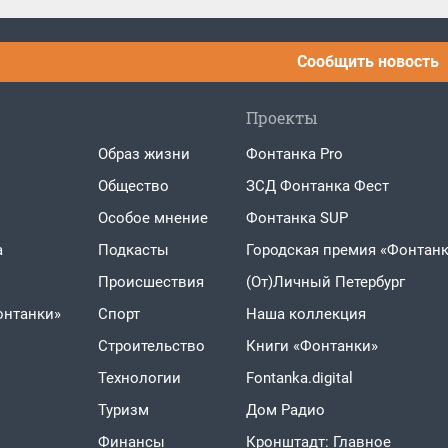
Сообщить новость
Проекты
Образ жизни
Фонтанка Pro
Общество
ЗСД Фонтанка Фест
Особое мнение
Фонтанка SUP
а
Подкасты
Городская премия «Фонтанк
Проиcшествия
(От)Личный Петербург
онтанки»
Спорт
Наша коллекция
Строительство
Книги «Фонтанки»
Технологии
Fontanka.digital
Туризм
Дом Радио
Финансы
Кронштадт: Главное