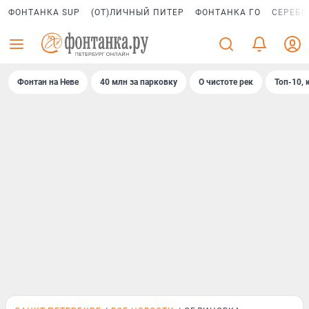
ФОНТАНКА SUP
(ОТ)ЛИЧНЫЙ ПИТЕР
ФОНТАНКА ГО
СЕРЕБР
Фонтан на Неве
40 млн за парковку
О чистоте рек
Топ-10, 