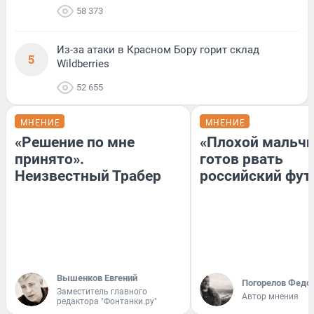
58 373
Из-за атаки в Красном Бору горит склад
5
Wildberries
52 655
МНЕНИЕ
МНЕНИЕ
«Решение по мне
«Плохой мальчи
принято».
готов рвать
Неизвестный Трабер
российский фут
Вышенков Евгений
Погорелов Федо
Заместитель главного
Автор мнения
редактора "Фонтанки.ру"