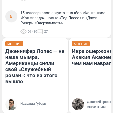
15 телесериалов августа — выбор «Фонтанки»:
5
«Коп-звезда», новые «Тед Лассо» и «Джек
Ричер», «Одержимость»
56 480
27
МНЕНИЕ
МНЕНИЕ
Дженнифер Лопес — не
Икра ошержона
наша мымра.
Акакия Акакиев
Американцы сняли
чем нам наврал
свой «Служебный
роман»: что из этого
вышло
Дмитрий Грозны
Надежда Губарь
Автор мнения