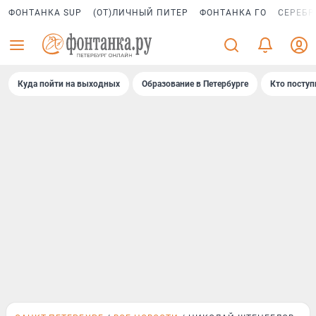
ФОНТАНКА SUP
(ОТ)ЛИЧНЫЙ ПИТЕР
ФОНТАНКА ГО
СЕРЕБР
Куда пойти на выходных
Образование в Петербурге
Кто поступ