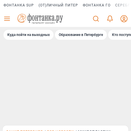
ФОНТАНКА SUP
(ОТ)ЛИЧНЫЙ ПИТЕР
ФОНТАНКА ГО
СЕРЕБР
Куда пойти на выходных
Образование в Петербурге
Кто поступ