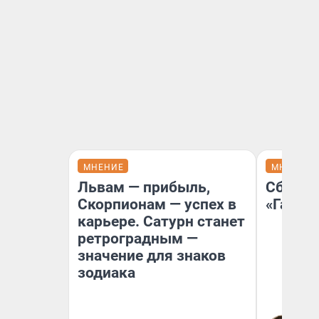
МНЕНИЕ
МНЕНИЕ
Львам — прибыль,
Сбер п
Скорпионам — успех в
«Газпр
карьере. Сатурн станет
ретроградным —
значение для знаков
зодиака
Ко