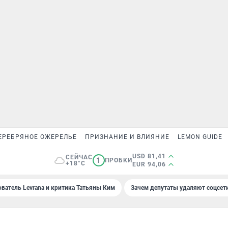
ЕРЕБРЯНОЕ ОЖЕРЕЛЬЕ
ПРИЗНАНИЕ И ВЛИЯНИЕ
LEMON GUIDE
USD 81,41
СЕЙЧАС
1
ПРОБКИ
+18°C
EUR 94,06
ователь Levrana и критика Татьяны Ким
Зачем депутаты удаляют соцсет