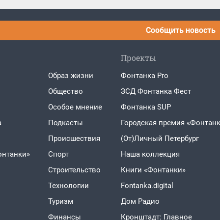
Сообщить новость
Проекты
Образ жизни
Фонтанка Pro
Общество
ЗСД Фонтанка Фест
Особое мнение
Фонтанка SUP
а
Подкасты
Городская премия «Фонтанк
Проиcшествия
(От)Личный Петербург
онтанки»
Спорт
Наша коллекция
Строительство
Книги «Фонтанки»
Технологии
Fontanka.digital
Туризм
Дом Радио
Финансы
Кронштадт: Главное