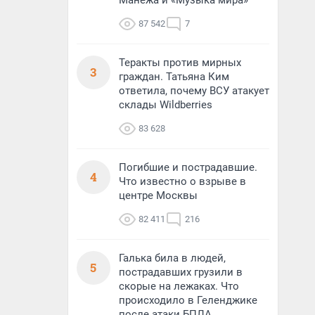
Манежа и «Музыка мира»
87 542
7
Теракты против мирных
3
граждан. Татьяна Ким
ответила, почему ВСУ атакует
склады Wildberries
83 628
Погибшие и пострадавшие.
4
Что известно о взрыве в
центре Москвы
82 411
216
Галька била в людей,
5
пострадавших грузили в
скорые на лежаках. Что
происходило в Геленджике
после атаки БПЛА