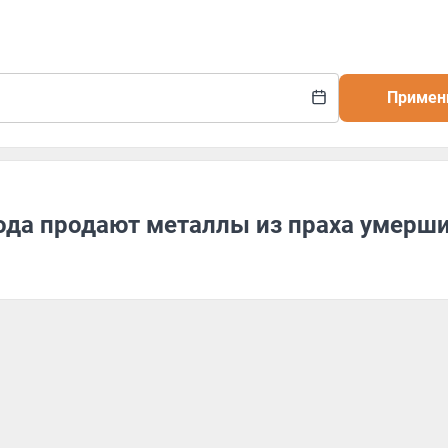
Примен
рода продают металлы из праха умерш