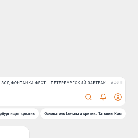
ЗСД ФОНТАНКА ФЕСТ
ПЕТЕРБУРГСКИЙ ЗАВТРАК
АФИША PLUS
рбург ищет креатив
Основатель Levrana и критика Татьяны Ким
Зач