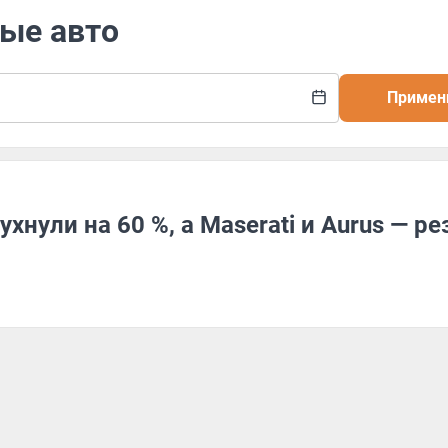
вые авто
Примен
хнули на 60 %, а Maserati и Aurus — ре