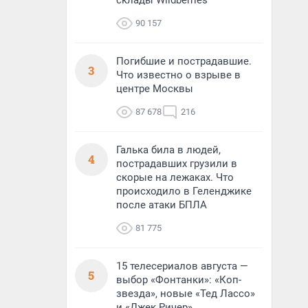
склады Wildberries
90 157
Погибшие и пострадавшие.
3
Что известно о взрыве в
центре Москвы
87 678
216
Галька била в людей,
4
пострадавших грузили в
скорые на лежаках. Что
происходило в Геленджике
после атаки БПЛА
81 775
15 телесериалов августа —
5
выбор «Фонтанки»: «Коп-
звезда», новые «Тед Лассо»
и «Джек Ричер»,