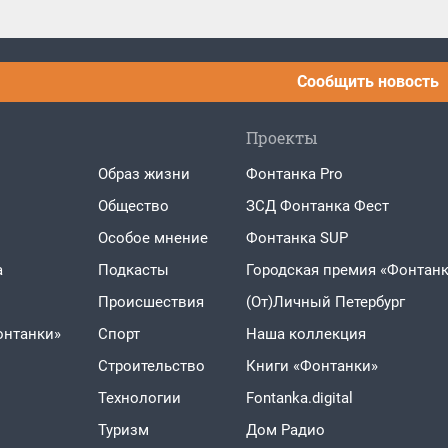
Сообщить новость
Проекты
Образ жизни
Фонтанка Pro
Общество
ЗСД Фонтанка Фест
Особое мнение
Фонтанка SUP
а
Подкасты
Городская премия «Фонтанк
Проиcшествия
(От)Личный Петербург
онтанки»
Спорт
Наша коллекция
Строительство
Книги «Фонтанки»
Технологии
Fontanka.digital
Туризм
Дом Радио