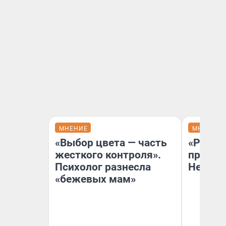
МНЕНИЕ
МНЕНИЕ
«Выбор цвета — часть
«Решен
жесткого контроля».
принят
Психолог разнесла
Неизве
«бежевых мам»