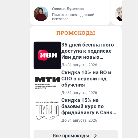
Оксана Лунегова
Вы
Психотерапевт, детский
За
психолог
ре
ПРОМОКОДЫ
35 дней бесплатного
доступа к подписке
Иви для новых
пользователей
До 31 августа, 2026
Скидка 10% на ВО и
СПО в первый год
обучения
До 31 августа, 2026
Скидка 15% на
базовый курс по
фридайвингу в Санкт-
Петербурге
До 31 августа, 2026
Все промокоды