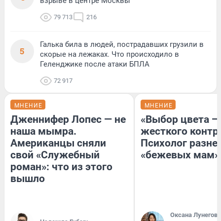
взрыве в центре Москвы
79 713
216
Галька била в людей, пострадавших грузили в
5
скорые на лежаках. Что происходило в
Геленджике после атаки БПЛА
72 917
МНЕНИЕ
МНЕНИЕ
Дженнифер Лопес — не
«Выбор цвета —
наша мымра.
жесткого контр
Американцы сняли
Психолог разне
свой «Служебный
«бежевых мам»
роман»: что из этого
вышло
Оксана Лунегова