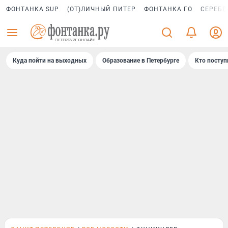
ФОНТАНКА SUP
(ОТ)ЛИЧНЫЙ ПИТЕР
ФОНТАНКА ГО
СЕРЕБР
Куда пойти на выходных
Образование в Петербурге
Кто поступ