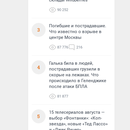
склады Wildberries
90 252
Погибшие и пострадавшие.
3
Что известно о взрыве в
центре Москвы
87 776
216
Галька била в людей,
4
пострадавших грузили в
скорые на лежаках. Что
происходило в Геленджике
после атаки БПЛА
81 877
15 телесериалов августа —
5
выбор «Фонтанки»: «Коп-
звезда», новые «Тед Лассо»
и «Джек Ричер»,