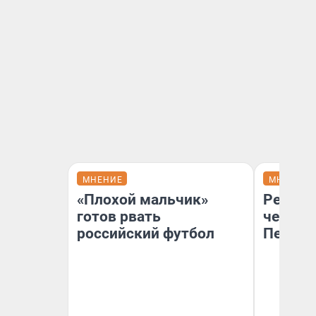
МНЕНИЕ
МНЕНИЕ
«Плохой мальчик»
Ремонт
готов рвать
чему г
российский футбол
Петерб