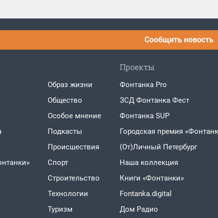
Сообщить новость
Проекты
Образ жизни
Фонтанка Pro
Общество
ЗСД Фонтанка Фест
Особое мнение
Фонтанка SUP
а
Подкасты
Городская премия «Фонтанк
Проиcшествия
(От)Личный Петербург
онтанки»
Спорт
Наша коллекция
Строительство
Книги «Фонтанки»
Технологии
Fontanka.digital
Туризм
Дом Радио