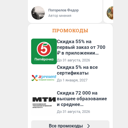
Погорелов Федор
Де
Автор мнения
ди
ПРОМОКОДЫ
Скидка 55% на
первый заказ от 700
₽ в приложении
Пятёрочка Доставка
До 31 августа, 2026
Скидка 5% на все
сертификаты
До 1 января, 2027
Скидка 72 000 на
высшее образование
и среднее
специальное
До 31 августа, 2026
образование в
первый год обучения
Все промокоды