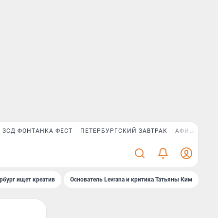
ЗСД ФОНТАНКА ФЕСТ
ПЕТЕРБУРГСКИЙ ЗАВТРАК
АФИША PLUS
рбург ищет креатив
Основатель Levrana и критика Татьяны Ким
Зач