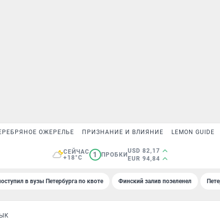
ЕРЕБРЯНОЕ ОЖЕРЕЛЬЕ
ПРИЗНАНИЕ И ВЛИЯНИЕ
LEMON GUIDE
USD 82,17
СЕЙЧАС
1
ПРОБКИ
+18°C
EUR 94,84
поступил в вузы Петербурга по квоте
Финский залив позеленел
Пете
ЗЫК