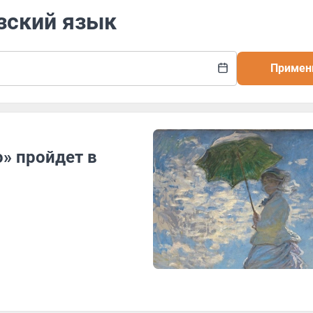
зский язык
Примен
» пройдет в