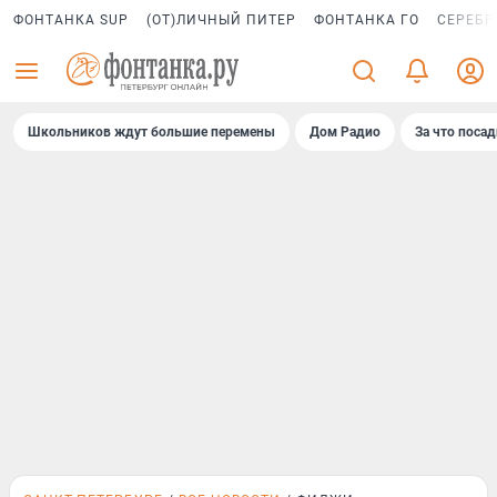
ФОНТАНКА SUP
(ОТ)ЛИЧНЫЙ ПИТЕР
ФОНТАНКА ГО
СЕРЕБР
Школьников ждут большие перемены
Дом Радио
За что поса