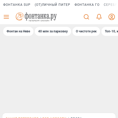
ФОНТАНКА SUP
(ОТ)ЛИЧНЫЙ ПИТЕР
ФОНТАНКА ГО
СЕРЕБР
Фонтан на Неве
40 млн за парковку
О чистоте рек
Топ-10, 