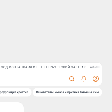
ЗСД ФОНТАНКА ФЕСТ
ПЕТЕРБУРГСКИЙ ЗАВТРАК
АФИША PLUS
рбург ищет креатив
Основатель Levrana и критика Татьяны Ким
Зач