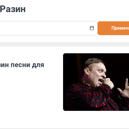
 Разин
Примен
зин песни для