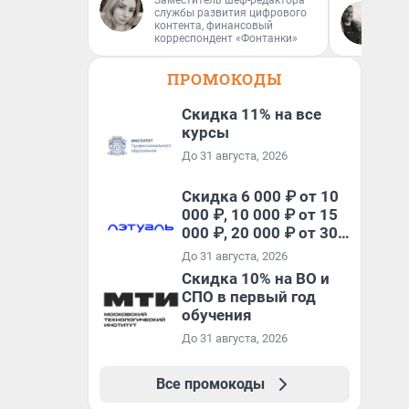
Заместитель шеф-редактора
службы развития цифрового
По
контента, финансовый
Ав
корреспондент «Фонтанки»
ПРОМОКОДЫ
Скидка 11% на все
курсы
До 31 августа, 2026
Скидка 6 000 ₽ от 10
000 ₽, 10 000 ₽ от 15
000 ₽, 20 000 ₽ от 30
000 ₽ и 35 000 ₽ от 50
До 31 августа, 2026
000 ₽ на первый и все
Скидка 10% на ВО и
повторные заказы по
СПО в первый год
промокоду НАБЕРИ
обучения
До 31 августа, 2026
Все промокоды