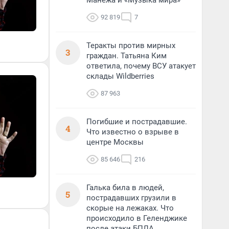
Манежа и «Музыка мира»
92 819
7
Теракты против мирных
3
граждан. Татьяна Ким
ответила, почему ВСУ атакует
склады Wildberries
87 963
Погибшие и пострадавшие.
4
Что известно о взрыве в
центре Москвы
85 646
216
Галька била в людей,
5
пострадавших грузили в
скорые на лежаках. Что
происходило в Геленджике
после атаки БПЛА