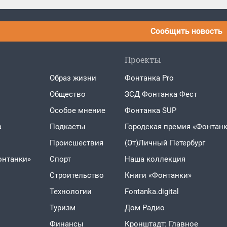
Сообщить новость
Проекты
Образ жизни
Фонтанка Pro
Общество
ЗСД Фонтанка Фест
Особое мнение
Фонтанка SUP
а
Подкасты
Городская премия «Фонтанк
Проиcшествия
(От)Личный Петербург
онтанки»
Спорт
Наша коллекция
Строительство
Книги «Фонтанки»
Технологии
Fontanka.digital
Туризм
Дом Радио
Финансы
Кронштадт: Главное