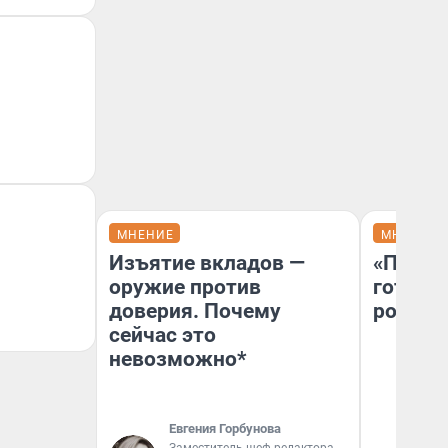
МНЕНИЕ
МНЕНИЕ
Изъятие вкладов —
«Плохо
оружие против
готов 
доверия. Почему
россий
сейчас это
невозможно*
Евгения Горбунова