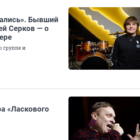
рались». Бывший
ей Серков — о
ьере
 группе и
ра «Ласкового