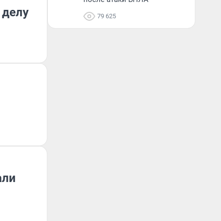
 делу
79 625
али