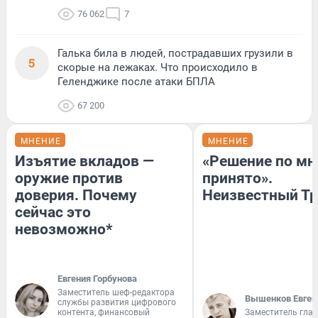
76 062
7
Галька била в людей, пострадавших грузили в
5
скорые на лежаках. Что происходило в
Геленджике после атаки БПЛА
67 200
МНЕНИЕ
МНЕНИЕ
Изъятие вкладов —
«Решение по мн
оружие против
принято».
доверия. Почему
Неизвестный Тр
сейчас это
невозможно*
Евгения Горбунова
Заместитель шеф-редактора
Вышенков Евген
службы развития цифрового
контента, финансовый
Заместитель гла