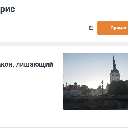
арис
Примен
закон, лишающий