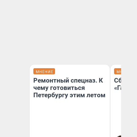
МНЕНИЕ
МНЕНИЕ
Ремонтный спецназ. К
Сбер п
чему готовиться
«Газпр
Петербургу этим летом
Ко