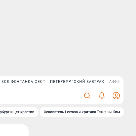
ЗСД ФОНТАНКА ФЕСТ
ПЕТЕРБУРГСКИЙ ЗАВТРАК
АФИША PLUS
рбург ищет креатив
Основатель Levrana и критика Татьяны Ким
Зач