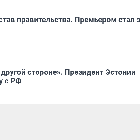
тав правительства. Премьером стал э
 другой стороне». Президент Эстонии
у с РФ