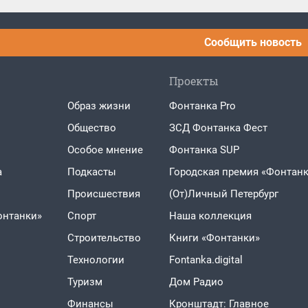
Сообщить новость
Проекты
Образ жизни
Фонтанка Pro
Общество
ЗСД Фонтанка Фест
Особое мнение
Фонтанка SUP
а
Подкасты
Городская премия «Фонтанк
Проиcшествия
(От)Личный Петербург
онтанки»
Спорт
Наша коллекция
Строительство
Книги «Фонтанки»
Технологии
Fontanka.digital
Туризм
Дом Радио
Финансы
Кронштадт: Главное