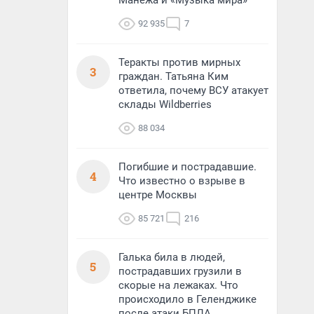
Манежа и «Музыка мира»
92 935
7
Теракты против мирных
3
граждан. Татьяна Ким
ответила, почему ВСУ атакует
склады Wildberries
88 034
Погибшие и пострадавшие.
4
Что известно о взрыве в
центре Москвы
85 721
216
Галька била в людей,
5
пострадавших грузили в
скорые на лежаках. Что
происходило в Геленджике
после атаки БПЛА