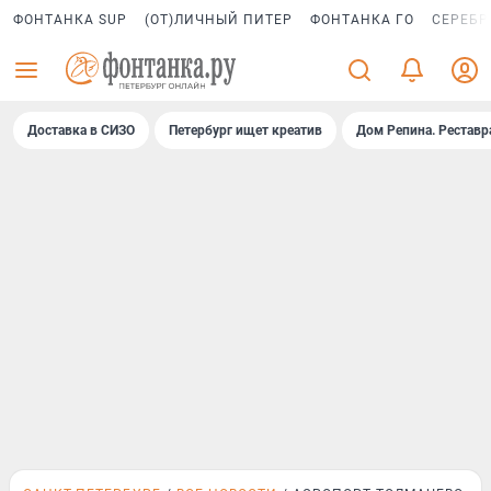
ФОНТАНКА SUP
(ОТ)ЛИЧНЫЙ ПИТЕР
ФОНТАНКА ГО
СЕРЕБР
Доставка в СИЗО
Петербург ищет креатив
Дом Репина. Реставр