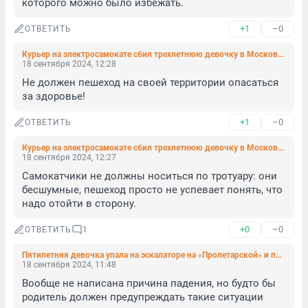
которого можно было избежать.
+1
–0
ОТВЕТИТЬ
Курьер на электросамокате сбил трехлетнюю девочку в Московском районе. Она шла по тротуару с мамой
18 сентября 2024, 12:28
Не должен пешеход на своей территории опасаться 
за здоровье!
+1
–0
ОТВЕТИТЬ
Курьер на электросамокате сбил трехлетнюю девочку в Московском районе. Она шла по тротуару с мамой
18 сентября 2024, 12:27
Самокатчики не должны носиться по тротуару: они 
бесшумные, пешеход просто не успевает понять, что 
надо отойти в сторону.
+0
–0
ОТВЕТИТЬ
1
Пятилетняя девочка упала на эскалаторе на «Пролетарской» и попала в больницу
18 сентября 2024, 11:48
Вообще не написана причина падения, но будто бы 
родитель должен предупреждать такие ситуации