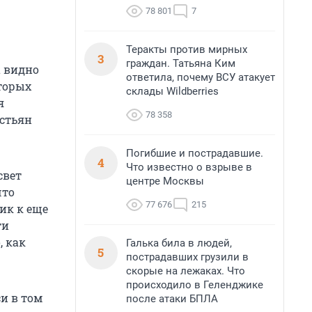
78 801
7
Теракты против мирных
3
граждан. Татьяна Ким
а видно
ответила, почему ВСУ атакует
оторых
склады Wildberries
я
78 358
астьян
Погибшие и пострадавшие.
4
Что известно о взрыве в
свет
центре Москвы
что
77 676
215
ик к еще
ти
, как
Галька била в людей,
5
пострадавших грузили в
скорые на лежаках. Что
происходило в Геленджике
и в том
после атаки БПЛА