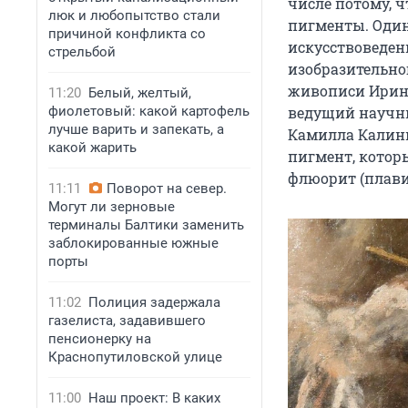
числе потому, 
люк и любопытство стали
пигменты. Один
причиной конфликта со
искусствоведен
стрельбой
изобразительно
живописи Ирина
11:20
Белый, желтый,
фиолетовый: какой картофель
ведущий научн
лучше варить и запекать, а
Камилла Калини
какой жарить
пигмент, котор
флюорит (плави
11:11
Поворот на север.
Могут ли зерновые
терминалы Балтики заменить
заблокированные южные
порты
11:02
Полиция задержала
газелиста, задавившего
пенсионерку на
Краснопутиловской улице
11:00
Наш проект: В каких