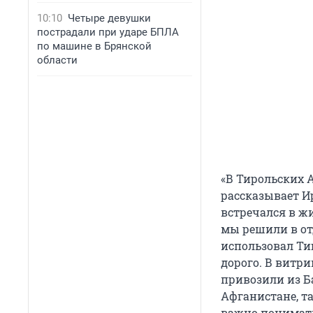
10:10
Четыре девушки
пострадали при ударе БПЛА
по машине в Брянской
области
«В Тирольских А
рассказывает Ир
встречался в ж
мы решили в от
использовал Тиц
дорого. В витри
привозили из Б
Афганистане, т
важно понимать