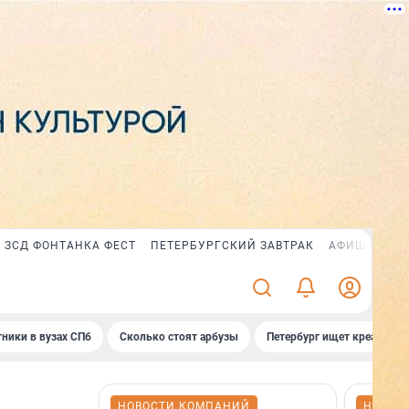
ЗСД ФОНТАНКА ФЕСТ
ПЕТЕРБУРГСКИЙ ЗАВТРАК
АФИША PLUS
ники в вузах СПб
Сколько стоят арбузы
Петербург ищет креатив
НОВОСТИ КОМПАНИЙ
НОВОС