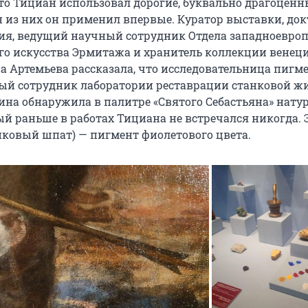
что Тициан использовал дорогие, буквально драгоценн
 из них он применил впервые. Куратор выставки, док
ия, ведущий научный сотрудник Отдела западноевроп
го искусства Эрмитажа и хранитель коллекции венец
 Артемьева рассказала, что исследовательница пигме
ый сотрудник лаборатории реставрации станковой ж
на обнаружила в палитре «Святого Себастьяна» нат
ый раньше в работах Тициана не встречался никогда. 
ковый шпат) — пигмент фиолетового цвета.