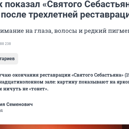
 показал «Святого Себастья
 после трехлетней реставрац
имание на глаза, волосы и редкий пигме
88 238
тариев
учаю окончания реставрации «Святого Себастьяна» (1
надцатиколонном зале: картину показывают на ярко
м ничуть не «тонет».
ия Семенович
ед