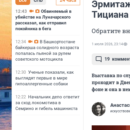
Все
СПБ
24 часа
Эрмитаж
12:43
Обвиняемый в
Тициана
убийстве на Луначарского
рассказал, как отправил
покойника в бега
Обратите вн
12:34
В Башкортостане
1 июля 2026, 23:14
байкерша солидного возраста
попалась пьяной за рулем
19
коммен
советского мотоцикла
12:30
Ученые показали, как
Выставка по сл
выглядят первые в мире
проходит в Две
гипоаллергенные собаки
фоне и она в не
12:22
Начальник депо ответит
за сход локомотива в
Анастас
Семрино и гибель машиниста
искусствов