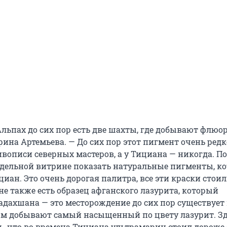
льпах до сих пор есть две шахты, где добывают флюор
ина Артемьева. — До сих пор этот пигмент очень редк
ивописи северных мастеров, а у Тициана — никогда. П
дельной витрине показать натуральные пигменты, к
иан. Это очень дорогая палитра, все эти краски стои
не также есть образец афганского лазурита, который
адахшана — это месторождение до сих пор существует
ам добывают самый насыщенный по цвету лазурит. Зд
, что во времена Тициана ультрамарин стоил дороже 