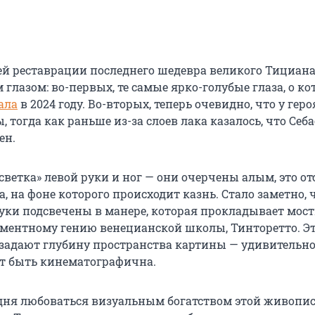
ей реставрации последнего шедевра великого Тициан
глазом: во-первых, те самые ярко-голубые глаза, о к
ала
в 2024 году. Во-вторых, теперь очевидно, что у геро
 тогда как раньше из-за слоев лака казалось, что Себ
ен.
ветка» левой руки и ног — они очерчены алым, это от
а, на фоне которого происходит казнь. Стало заметно, 
уки подсвечены в манере, которая прокладывает мост
ментному гению венецианской школы, Тинторетто. Э
задают глубину пространства картины — удивительно
т быть кинематографична.
ня любоваться визуальным богатством этой живопис