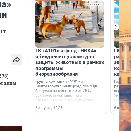
на»
ии
нт
ГК «А101» и фонд «НИКА»
ГК «КВ
объединяют усилия для
разреш
защиты животных в рамках
эксплу
программы
компл
биоразнообразия
кварта
576)
Группа компаний «А101» и
Группа к
м алом
Благотворительный фонд помощи
разрешен
бездомным животным «НИКА»
корпуса 
заключили соглашение о
Уютный к
стратегическом сотрудничестве.
Всеволо
Ленингра
6 августа, 12:26
6 августа,