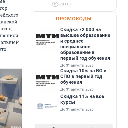
ые
70 113
тор
ейского
ПРОМОКОДЫ
ианской
нтов,
Скидка 72 000 на
высшее образование
ивописи
и среднее
уральный
специальное
Это
образование в
первый год обучения
До 31 августа, 2026
Скидка 10% на ВО и
СПО в первый год
обучения
До 31 августа, 2026
Скидка 11% на все
курсы
До 31 августа, 2026