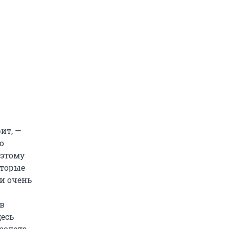
ит, —
о
оэтому
оторые
ли очень
 в
есь
золота,