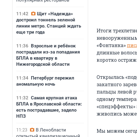
популярных ресторанов
11:42
Щит «Надежда»
достроил тоннель зеленой
линии метро. Станций ждать
Итоги трехлетн
еще три года
невооруженным 
«Фонтанка»
пис
11:36
Взрослые и ребёнок
пострадали из-за попадания
длинные волосы,
БПЛА в квартиру в
коротко остриж
Нижегородской области
Открылась «подс
11:34
Петербург пережил
закатного зарев
аномальную ночь
пальцы левой р
11:32
Самая крупная атака
одному темпера
БПЛА в Ярославской области:
«спецэффекты» 
есть пострадавшие, задело
живопись може
НПЗ
11:23
В Ленобласти
Мы можем сегод
открытый канализационный