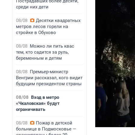
Пострадавших более десяти,
среди них дети
08/08
Десятки квадратных
метров лесов горели на
стройке в Обухово
08/08
Можно ли пить квас
тем, кто садится за руль,
беременным и детям
08/08
Премьер-министр
Венгрии рассказал, кого видит
будущим президентом страны
08/08
Вход в метро
«Чкаловская» будут
ограничивать
08/08
Пожар в детской
больнице в Подмосковье —