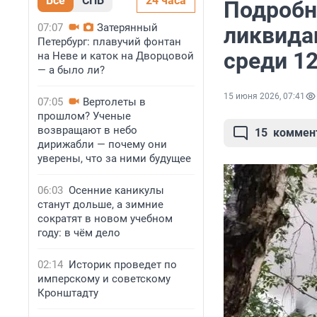
Все
СПБ
24 часа
Подробн
07:07
Затерянный
ликвида
Петербург: плавучий фонтан
среди 1
на Неве и каток на Дворцовой
— а было ли?
15 июня 2026, 07:41
07:05
Вертолеты в
прошлом? Ученые
возвращают в небо
15
коммен
дирижабли — почему они
уверены, что за ними будущее
06:03
Осенние каникулы
станут дольше, а зимние
сократят в новом учебном
году: в чём дело
02:14
Историк проведет по
имперскому и советскому
Кронштадту