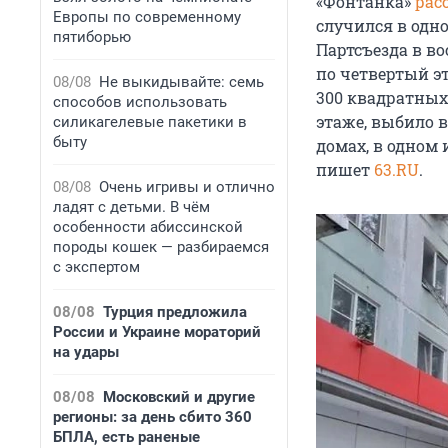
«Фонтанка»
рас
Европы по современному
случился в одн
пятиборью
Партсъезда в в
по четвертый э
08/08
Не выкидывайте: семь
300 квадратных
способов использовать
этаже, выбило 
силикагелевые пакетики в
быту
домах, в одном
пишет
63.RU
.
08/08
Очень игривы и отлично
ладят с детьми. В чём
особенности абиссинской
породы кошек — разбираемся
с экспертом
08/08
Турция предложила
России и Украине мораторий
на удары
08/08
Московский и другие
регионы: за день сбито 360
БПЛА, есть раненые