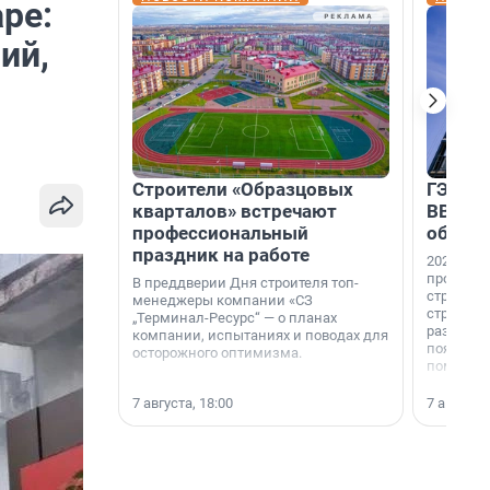
ре:
ий,
Строители «Образцовых
ГЭС, м
кварталов» встречают
ВВП: в
профессиональный
об ист
праздник на работе
2026-й —
професси
В преддверии Дня строителя топ-
строителе
менеджеры компании «СЗ
строителя
„Терминал-Ресурс“ — о планах
раз. В ГК
компании, испытаниях и поводах для
появился
осторожного оптимизма.
поменяла
7 августа, 18:00
7 августа,