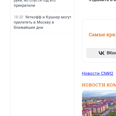
руки, но спустя год его
прекратили
18:30
Уиткофф и Кушнер могут
прилететь в Москву в
ближайшие дни
Самые ярки
ВКо
Новости СМИ2
НОВОСТИ КО