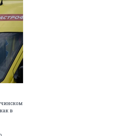
атчинском
как в
о