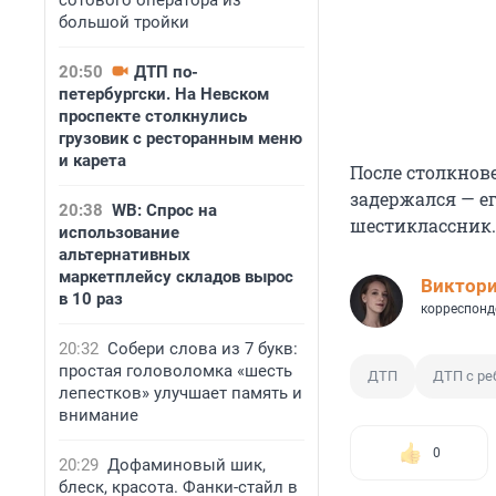
сотового оператора из
большой тройки
20:50
ДТП по-
петербургски. На Невском
проспекте столкнулись
грузовик с ресторанным меню
и карета
После столкнове
задержался — ег
20:38
WB: Спрос на
шестиклассник.
использование
альтернативных
маркетплейсу складов вырос
Виктор
в 10 раз
корреспонд
20:32
Собери слова из 7 букв:
простая головоломка «шесть
ДТП
ДТП с р
лепестков» улучшает память и
внимание
0
20:29
Дофаминовый шик,
блеск, красота. Фанки-стайл в