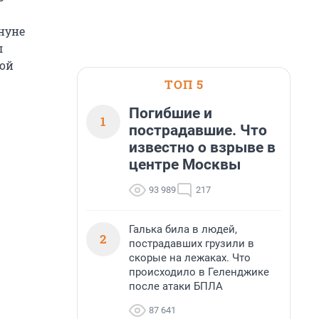
нуне
л
ной
ТОП 5
Погибшие и
1
пострадавшие. Что
известно о взрыве в
центре Москвы
93 989
217
Галька била в людей,
2
пострадавших грузили в
скорые на лежаках. Что
происходило в Геленджике
после атаки БПЛА
87 641