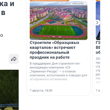
ка и
 в
во
Строители «Образцовых
ГЭС, м
кварталов» встречают
ВВП: в
профессиональный
об ист
праздник на работе
2026-й —
професси
В преддверии Дня строителя топ-
строителе
менеджеры компании «СЗ
строителя
„Терминал-Ресурс“ — о планах
раз. В ГК
компании, испытаниях и поводах для
появился
осторожного оптимизма.
поменяла
7 августа, 18:00
7 августа,