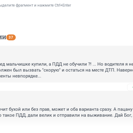
ыделите фрагмент и нажмите Ctrl+Enter
ИИ
37
д мальчишке купили, а ПДД не обучили ?! ... Но водителя я не
лжен был вызвать "скорую" и остаться на месте ДТП. Наверно
менты невпорядке...
чит бухой или без прав, может и оба варианта сразу. А пацану 
то такое ПДД, дали велик и отправили на выживание. Дай Бог, 