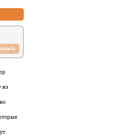
равить
ор
 из
но
которые
ут