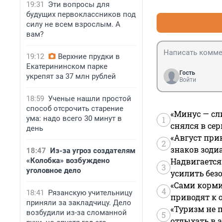
19:31
Эти вопросы для
будущих первоклассников под
силу не всем взрослым. А
вам?
19:12
Верхние прудки в
Екатерининском парке
Гость
укрепят за 37 млн рублей
Войти
18:59
Ученые нашли простой
способ отсрочить старение
«Минус — сл
ума: надо всего 30 минут в
1
снялся в се
день
«Август при
2
знаков зоди
18:47
Из-за угроз создателям
«Колобка» возбуждено
Надвигается
3
уголовное дело
усилить без
«Сами корми
4
18:41
Рязанскую учительницу
приводят к 
приняли за закладчицу. Дело
«Туризм не 
возбудили из-за сломанной
5
отдыхать в а