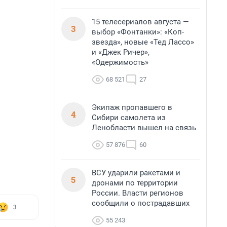
15 телесериалов августа —
3
выбор «Фонтанки»: «Коп-
звезда», новые «Тед Лассо»
и «Джек Ричер»,
«Одержимость»
68 521
27
Экипаж пропавшего в
4
Сибири самолета из
Ленобласти вышел на связь
57 876
60
ВСУ ударили ракетами и
5
дронами по территории
России. Власти регионов
сообщили о пострадавших
3
55 243