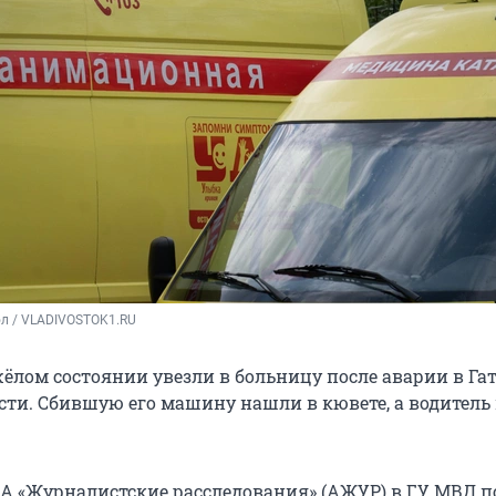
ол / VLADIVOSTOK1.RU
жёлом состоянии увезли в больницу после аварии в Г
сти. Сбившую его машину нашли в кювете, а водитель 
А «Журналистские расследования» (АЖУР) в ГУ МВД п