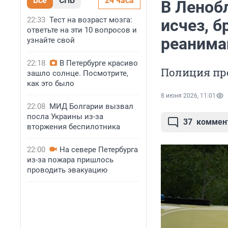
Все
СПБ
24 часа
В Леноб
22:33
Тест на возраст мозга:
исчез, б
ответьте на эти 10 вопросов и
реанима
узнайте свой
22:18
В Петербурге красиво
Полиция про
зашло солнце. Посмотрите,
как это было
8 июня 2026, 11:01
22:08
МИД Болгарии вызвал
посла Украины из-за
37
коммен
вторжения беспилотника
22:00
На севере Петербурга
из-за пожара пришлось
проводить эвакуацию