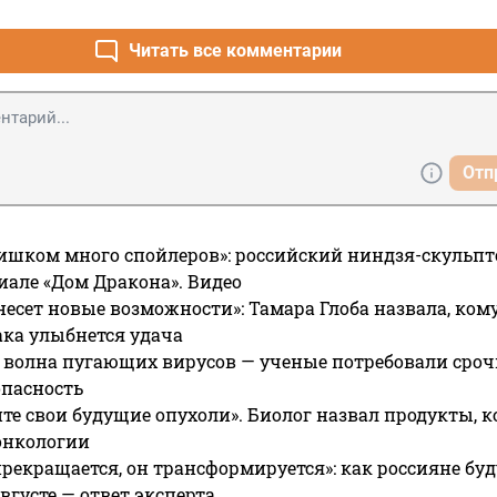
Читать все комментарии
Отп
ишком много спойлеров»: российский ниндзя-скульпт
риале «Дом Дракона». Видео
несет новые возможности»: Тамара Глоба назвала, кому
ака улыбнется удача
 волна пугающих вирусов — ученые потребовали сроч
опасность
те свои будущие опухоли». Биолог назвал продукты, 
онкологии
прекращается, он трансформируется»: как россияне буд
вгусте — ответ эксперта