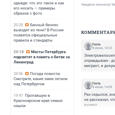
одежде: что это такое и как
Увидели опечатку? В
его носить — примеры
образов с фото
20:20
Банный бизнес
выводят из тени? В России
КОММЕНТАР
появятся официальные
правила и стандарты
Гость
8 июня, 14:33
20:18
Мосты Петербурга
Электровелосипе
подсветят в память о битве за
оправдываю - до
Ленинград
мигрант, и доку
20:06
Погода помогла.
Смотрите, какие змеи летали
над Петербургом
Гость
8 июня, 14:09
Раз скрылся, зна
19:47
Пропавшую в
не рассказал, ч
Красноярском крае семью
выжил.
нашли