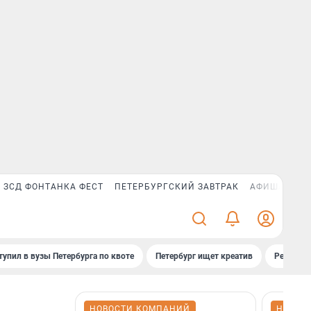
ЗСД ФОНТАНКА ФЕСТ
ПЕТЕРБУРГСКИЙ ЗАВТРАК
АФИША PLUS
тупил в вузы Петербурга по квоте
Петербург ищет креатив
Рейтинги
НОВОСТИ КОМПАНИЙ
НОВОС