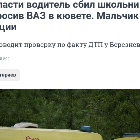
ласти водитель сбил школьни
росив ВАЗ в кювете. Мальчик
ции
водит проверку по факту ДТП у Березне
8 502
тариев