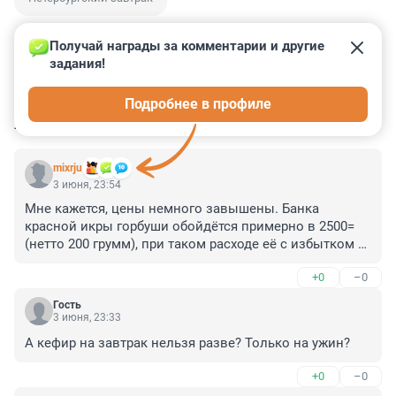
Получай награды за комментарии и другие 
задания!
5
25
2
30
8
Подробнее в профиле
КОММЕНТАРИИ
60
mixrju
3 июня, 23:54
Мне кажется, цены немного завышены. Банка 
красной икры горбуши обойдётся примерно в 2500= 
(нетто 200 грумм), при таком расходе её с избытком 
хватит на всю трудовую неделю и останется к блинам 
+0
–0
в выходные.

Шампанское по утрам... Ну Черчилль опорожнял 
Гость
бутылёк в 400 мл. вместо кофе... но.... Если уж так 
3 июня, 23:33
хочется спиртного, лучше стопку "Белуги": она и к икре 
А кефир на завтрак нельзя разве? Только на ужин?
хороша, и к лососю, и к огурцам/каперсам.

Вместо перловой каши с тыквенным вареньем лучше 
+0
–0
бы подали перлотто с пармезаном. А вообще тыква 