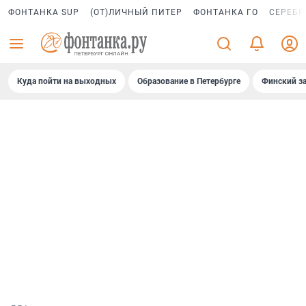
ФОНТАНКА SUP
(ОТ)ЛИЧНЫЙ ПИТЕР
ФОНТАНКА ГО
СЕРЕБР
Куда пойти на выходных
Образование в Петербурге
Финский за