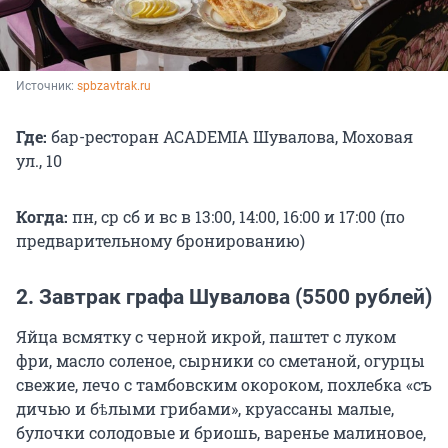
Источник: 
spbzavtrak.ru
Где:
бар-ресторан ACADEMIA Шувалова, Моховая
ул., 10
Когда:
пн, ср сб и вс в 13:00, 14:00, 16:00 и 17:00 (по
предварительному бронированию)
2. Завтрак графа Шувалова (5500 рублей)
Яйца всмятку с черной икрой, паштет с луком
фри, масло соленое, сырники со сметаной, огурцы
свежие, лечо с тамбовским окороком, похлебка «съ
дичью и бѣлыми грибами», круассаны малые,
булочки солодовые и бриошь, варенье малиновое,