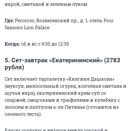
икрой, сметаной и зеленым луком
Где:
Percorso, Вознесенский пр., д. 1, отель Four
Seasons Lion Palace
Когда:
сб и вс с 9:30 до 12:30
5. Сет-завтрак «Екатерининский» (2783
рубля)
Сет включает тарталетку «Княгиня Дашкова»
(муксун, малосольный огурец, копчёная сметана и
щучья икра), екатерининский крем-суп со
спаржей, сморчками и трюфелями и кулебяку с
лососем и палтусом а-ля Питивье (готовится из
слоеного теста).
Блюда созданы в диалоге между русской и