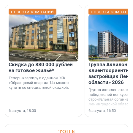
НОВОСТИ КОМПАНИЙ
НОВОСТИ КОМПАНИ
Скидка до 880 000 рублей
Группа Аквилон 
на готовое жильё*
клиентоориентир
застройщик Лени
Теперь квартиру в сданном ЖК
области» 2026
«Образцовый квартал 14» можно
купить со специальной скидкой.
Группа Аквилон стала 
победителей конкурса 
строительная организа
Ленинградской области 
номинации «Самый
6 августа, 18:00
6 августа, 16:50
клиентоориентированн
застройщик Ленинград
области».
ТОП 5