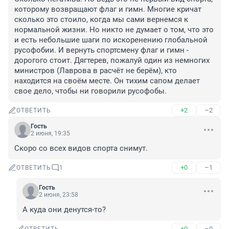
которому возвращают флаг и гимн. Многие кричат 
сколько это стоило, когда мы сами вернемся к 
нормальной жизни. Но никто не думает о том, что это 
и есть небольшие шаги по искоренению глобальной 
русофобии. И вернуть спортсмену флаг и гимн - 
дорогого стоит. Дягтерев, пожалуй один из немногих 
министров (Лаврова в расчёт не берём), кто 
находится на своём месте. Он тихим сапом делает 
свое дело, чтобы ни говорили русофобы.
+2
–2
ОТВЕТИТЬ
Гость
2 июня, 19:35
Скоро со всех видов спорта снимут.
+0
–1
ОТВЕТИТЬ
1
Гость
2 июня, 23:58
А куда они денутся-то?
+0
–0