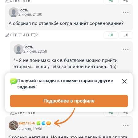
+0
–0
ОТВЕТИТЬ
Гость
2 июня, 21:00
А сборная по стрельбе когда начнёт соревнование?
+0
–0
ОТВЕТИТЬ
2
Гость
2 июня, 23:58
" - Я не понимаю как в биатлоне можно прийти 
вторым... если у тебя за спиной винтовка..."(с)
+1
–0
ОТВЕТИТЬ
Получай награды за комментарии и другие 
задания!
Гость
3 июня, 06:00
Подробнее в профиле
Уже начала походу
+0
–0
ОТВЕТИТЬ
alex715-6
2 июня, 19:56
Сколько негатива. Но ведь это не первый вид спорта, 