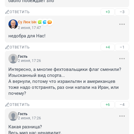
бабло побеждает зло
+3
–3
ОТВЕТИТЬ
Су Люк Ын
2 июня, 17:47
недобра для Нас!
+4
–1
ОТВЕТИТЬ
Гость
2 июня, 17:26
Интересно, а многие фехтовальщики флаг сменили? 
Изысканный вид спорта...

А вернули, потому что израильтян и американцев 
тоже надо отстранять, раз они напали на Иран, или 
почему?
+6
–4
ОТВЕТИТЬ
Гость
2 июня, 17:26
Какая разница? 

Весь мир нас ненавидит.