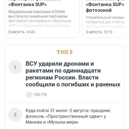
«Фонтанка SUP»
«Фонтанка SUP» я
фотозоной
Федеральная компания DOGMA
выступила семейным партнером
Строительный холдинг 
фестиваля сапсерфинга «Фонтанка
четвертый раз стал пар
SUP» и поддержала одну из самых
фестиваля «Фонтанка S
ярких и романтичных номинаций —
раз компания стремится
5 августа, 14:24
4 августа, 12:13
«SUP-свадьба».
привезти корпоративну
и подарить настоящий 
посетителям фестиваля
необычной фотозоне.
ТОП 5
ВСУ ударили дронами и
1
ракетами по одиннадцати
регионам России. Власти
сообщили о погибших и раненых
105 778
Куда пойти 31 июля–2 августа: праздник
2
флоксов, «Пространственный сдвиг» у
Манежа и «Музыка мира»