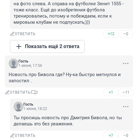
на фото слева. А справа на футболке Зенит 1555 - 
тоже класс. Ещё до изобретения футбола 
тренировались, потому и побеждаем, если к 
мировым клубам не подпускать;)))
+12
–0
ОТВЕТИТЬ
Показать ещё 2 ответа
Гость
1 июня, 17:56
Новость про Бивола где? Ну-ка быстро метнулся и 
запостил .
+1
–11
ОТВЕТИТЬ
2
Гость
1 июня, 18:22
Ты просишь новость про Дмитрия Бивола, но ты 
делаешь это без уважения.
+7
–0
ОТВЕТИТЬ