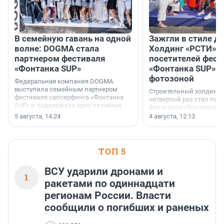
В семейную гавань на одной
Зажгли в стиле ди
волне: DOGMA стала
Холдинг «РСТИ» 
партнером фестиваля
посетителей фест
«Фонтанка SUP»
«Фонтанка SUP» я
фотозоной
Федеральная компания DOGMA
выступила семейным партнером
Строительный холдинг 
фестиваля сапсерфинга «Фонтанка
четвертый раз стал пар
SUP» и поддержала одну из самых
фестиваля «Фонтанка S
ярких и романтичных номинаций —
раз компания стремится
5 августа, 14:24
4 августа, 12:13
«SUP-свадьба».
привезти корпоративну
и подарить настоящий 
посетителям фестиваля
необычной фотозоне.
ТОП 5
ВСУ ударили дронами и
1
ракетами по одиннадцати
регионам России. Власти
сообщили о погибших и раненых