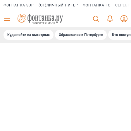
ФОНТАНКА SUP
(ОТ)ЛИЧНЫЙ ПИТЕР
ФОНТАНКА ГО
СЕРЕБР
Куда пойти на выходных
Образование в Петербурге
Кто поступ