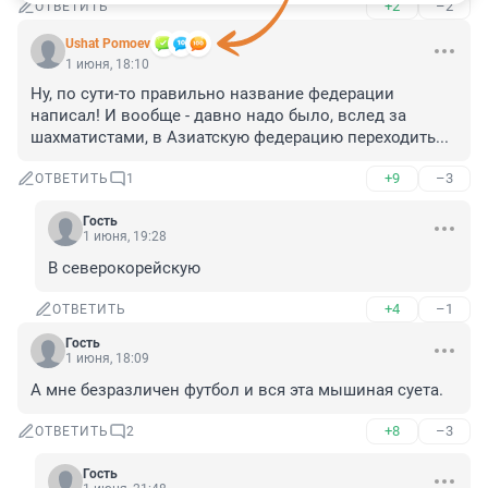
+2
–2
ОТВЕТИТЬ
Ushat Pomoev
1 июня, 18:10
Ну, по сути-то правильно название федерации 
написал! И вообще - давно надо было, вслед за 
шахматистами, в Азиатскую федерацию переходить...
+9
–3
ОТВЕТИТЬ
1
Гость
1 июня, 19:28
В северокорейскую
+4
–1
ОТВЕТИТЬ
Гость
1 июня, 18:09
А мне безразличен футбол и вся эта мышиная суета.
+8
–3
ОТВЕТИТЬ
2
Гость