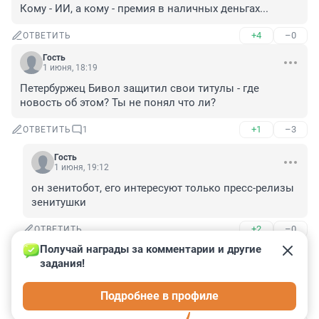
Кому - ИИ, а кому - премия в наличных деньгах...
+4
–0
ОТВЕТИТЬ
Гость
1 июня, 18:19
Петербуржец Бивол защитил свои титулы - где 
новость об этом? Ты не понял что ли?
+1
–3
ОТВЕТИТЬ
1
Гость
1 июня, 19:12
он зенитобот, его интересуют только пресс-релизы 
зенитушки
+2
–0
ОТВЕТИТЬ
Получай награды за комментарии и другие 
Гость
1 июня, 18:19
задания!
Там где начинается ИИ, заканчивается наша 
Подробнее в профиле
реальность.