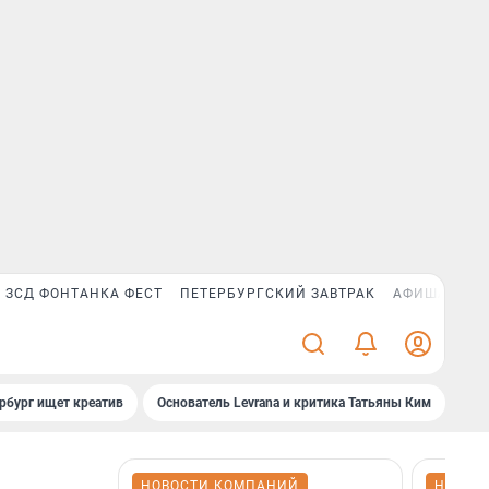
ЗСД ФОНТАНКА ФЕСТ
ПЕТЕРБУРГСКИЙ ЗАВТРАК
АФИША PLUS
рбург ищет креатив
Основатель Levrana и критика Татьяны Ким
Зач
НОВОСТИ КОМПАНИЙ
НОВОС