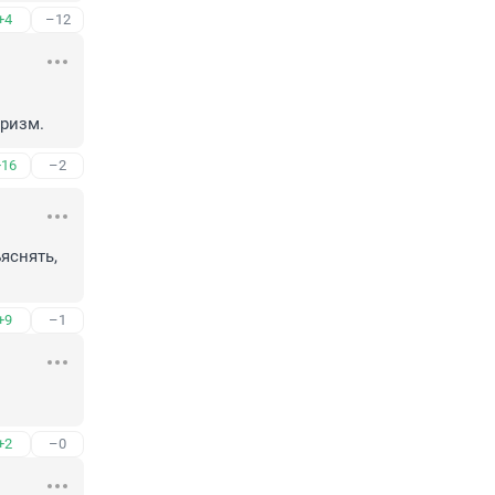
+4
–12
ризм.
+16
–2
снять, 
+9
–1
+2
–0