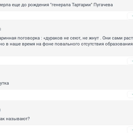
мерла еще до рождения "генерала Тартарии" Пугачева
3
ринная поговорка : «дураков не сеют, не жнут . Они сами растут
но в наше время на фоне повального отсутствия образования 
уткa
1
так называют?