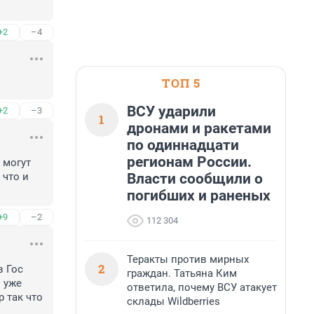
+2
–4
ТОП 5
ВСУ ударили
+2
–3
1
дронами и ракетами
по одиннадцати
регионам России.
могут 
Власти сообщили о
что и 
погибших и раненых
+9
–2
112 304
Теракты против мирных
2
 Гос 
граждан. Татьяна Ким
 уже 
ответила, почему ВСУ атакует
 так что 
склады Wildberries