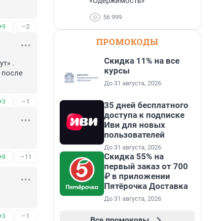
«Одержимость»
56 999
+9
–2
ПРОМОКОДЫ
Скидка 11% на все
» . 
курсы
после 
До 31 августа, 2026
+3
–1
35 дней бесплатного
доступа к подписке
Иви для новых
пользователей
До 31 августа, 2026
Скидка 55% на
+8
–11
первый заказ от 700
₽ в приложении
Пятёрочка Доставка
До 31 августа, 2026
+3
–1
Все промокоды