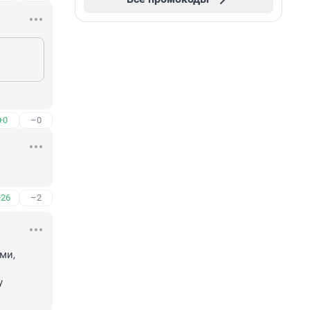
+0
–0
+26
–2
и, 
 