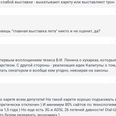
 слабой выставки - выкатывают карету или выставляют трон
овешь "главная выставка лета" никто и не оценит, да?
первым воплощением тезиса В.И. Ленина о кухарках, которые 
арством. С другой стороны - реализация идеи Калигулы о том, 
ать сенатором и вообще кем угодно, невзирая на законы.
о карете всем депутатм! На такой карети хорошо подъезжать в
 прктически отключен ) И минимум 80% сайтов по технологиям
 1,5 года ) Но еще есть 3G и ADSL 26 летеней давности! Dial-Up
-то будем развивать экономику )