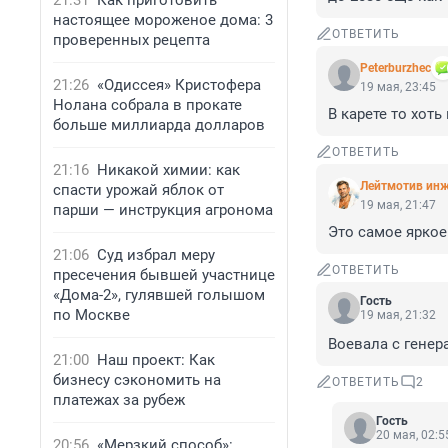
21:31
Как приготовить
настоящее мороженое дома: 3
ОТВЕТИТЬ
проверенных рецепта
Peterburzhec
21:26
«Одиссея» Кристофера
19 мая, 23:45
Нолана собрала в прокате
В карете то хот
больше миллиарда долларов
ОТВЕТИТЬ
21:16
Никакой химии: как
Лейтмотив инж
спасти урожай яблок от
19 мая, 21:47
парши — инструкция агронома
Это самое яркое 
21:06
Суд избрал меру
ОТВЕТИТЬ
пресечения бывшей участнице
«Дома-2», гулявшей голышом
Гость
по Москве
19 мая, 21:32
Воевала с гене
21:00
Наш проект: Как
бизнесу сэкономить на
ОТВЕТИТЬ
2
платежах за рубеж
Гость
20 мая, 02:5
20:56
«Мерзкий способ»: