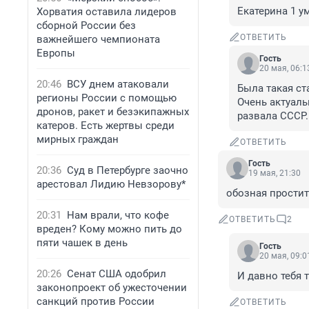
Екатерина 1 у
Хорватия оставила лидеров
сборной России без
ОТВЕТИТЬ
важнейшего чемпионата
Европы
Гость
20 мая, 06:1
20:46
ВСУ днем атаковали
Была такая ста
регионы России с помощью
Очень актуаль
дронов, ракет и безэкипажных
развала СССР.
катеров. Есть жертвы среди
мирных граждан
ОТВЕТИТЬ
Гость
20:36
Суд в Петербурге заочно
19 мая, 21:30
арестовал Лидию Невзорову*
обозная пpоcтит
20:31
Нам врали, что кофе
ОТВЕТИТЬ
2
вреден? Кому можно пить до
пяти чашек в день
Гость
20 мая, 09:0
20:26
Сенат США одобрил
И давно тебя 
законопроект об ужесточении
санкций против России
ОТВЕТИТЬ