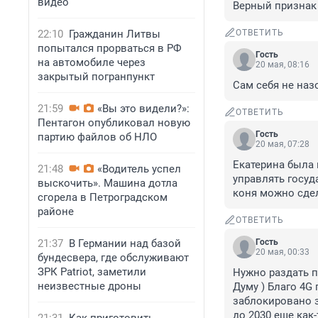
видео
Верный признак
22:10
Гражданин Литвы
ОТВЕТИТЬ
попытался прорваться в РФ
Гость
на автомобиле через
20 мая, 08:16
закрытый погранпункт
Сам себя не наз
21:59
«Вы это видели?»:
ОТВЕТИТЬ
Пентагон опубликовал новую
Гость
партию файлов об НЛО
20 мая, 07:28
Екатерина была 
21:48
«Водитель успел
управлять госуд
выскочить». Машина дотла
коня можно сдел
сгорела в Петроградском
районе
ОТВЕТИТЬ
21:37
В Германии над базой
Гость
20 мая, 00:33
бундесвера, где обслуживают
ЗРК Patriot, заметили
Нужно раздать п
неизвестные дроны
Думу ) Благо 4G
заблокировано за
до 2030 еще как