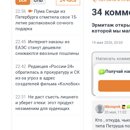
Все
СПБ
24 часа
ПЕРЕЙТИ К ПУ
34 комм
22:56
Пума Синди из
Петербурга отметила свое 15-
летие распаковкой сочного
Эрмитаж открыл
подарка
которой мы ма
22:45
Интернет-заказы из
19 мая 2026, 20:03
ЕАЭС станут дешевле:
снижаются ввозные пошлины
22:42
Редакция «России-24»
Получай на
обратилась в прокуратуру и СК
из-за угроз в адрес
Гость
создателей фильма «Колобок»
Войти
22:31
Не даст съесть лишнего
и уберет отеки: этот продукт
Nikolaynik
незаменим для худеющих
20 мая, 11:02
Кто , откуда, ч
типа Петруша по