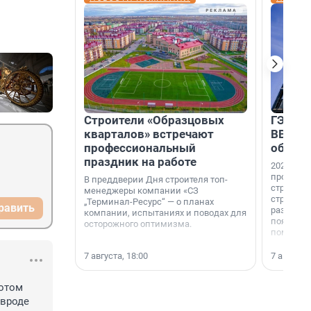
Строители «Образцовых
ГЭС, м
кварталов» встречают
ВВП: в
профессиональный
об ист
праздник на работе
2026-й —
професси
В преддверии Дня строителя топ-
строителе
менеджеры компании «СЗ
строителя
„Терминал-Ресурс“ — о планах
равить
раз. В ГК
компании, испытаниях и поводах для
появился
осторожного оптимизма.
поменяла
7 августа, 18:00
7 августа,
отом 
вроде 