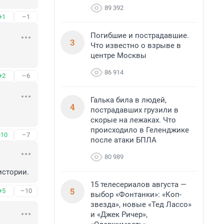
89 392
+1
–1
Погибшие и пострадавшие.
3
Что известно о взрыве в
центре Москвы
86 914
+2
–6
Галька била в людей,
4
пострадавших грузили в
скорые на лежаках. Что
происходило в Геленджике
+10
–7
после атаки БПЛА
80 989
истории.
15 телесериалов августа —
5
+5
–10
выбор «Фонтанки»: «Коп-
звезда», новые «Тед Лассо»
и «Джек Ричер»,