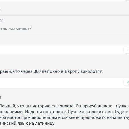
1
:01
 так называют?
рвый, что через 300 лет окно в Европу заколотят.
8
Первый, что вы историю ене знаете! Он прорубал окно - пушкам
оеваниями. Надо ли повторять? Лучше заколотить, вы будете 
ебя настоящим европейцем и сможете предложить начальству
аинский язык на латиницу