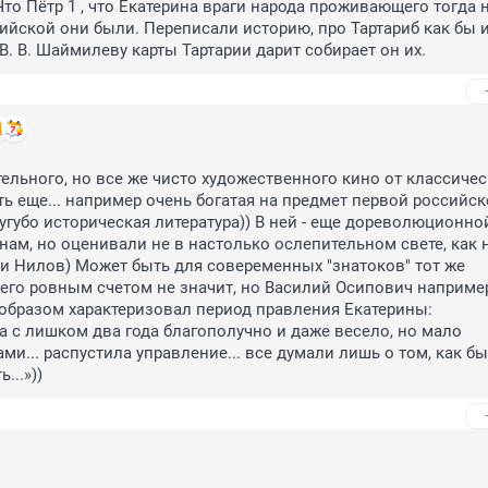
то Пётр 1 , что Екатерина враги народа проживающего тогда н
ийской они были. Переписали историю, про Тартариб как бы и 
 В. В. Шаймилеву карты Тартарии дарит собирает он их.
льного, но все же чисто художественного кино от классичес
ть еще... например очень богатая на предмет первой российск
губо историческая литература)) В ней - еще дореволюционной 
ам, но оценивали не в настолько ослепительном свете, как 
и Нилов) Может быть для совеременных "знатоков" тот же 
го ровным счетом не значит, но Василий Осипович например
образом характеризовал период правления Екатерины: 
 с лишком два года благополучно и даже весело, но мало 
и... распустила управление... все думали лишь о том, как бы 
...»))