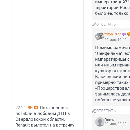
императрицей? Ч
территории Росс
было её, только
ОТВЕТИТЬ
triton1977
20 мая, 10:42
Помимо замечате
"Ленфильма", ес
императирицы су
или иным причин
куратор выставк
Ключевский ниче
примерно таких 
«Процарствовала
занималась делам
побольше украсть
22:21
Пять человек
ОТВЕТИТЬ
погибли в лобовом ДТП в
Свердловской области.
Гость
20 мая, 08:28
Renault вылетел на встречку —