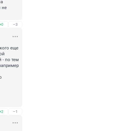
а 
не 
+0
–3
кого еще 
ой 
- по тем 
например 
 
+2
–1