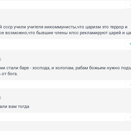
й ссср учили учителя иикоммунисты,что царизм это террор и 
ое возможно,что бывшие члены кпсс рекламируют царей и ца
6
ми стали баре - хоспода, и холопам, рабам божьим нужно подъя
 от бога.
0
али вам тогда