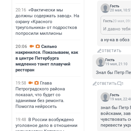
Гость
20:16
«Фактически мы
20 мая, 10:5
должны содержать завод». На
охрану «Красного
Гость
20 мая, 09
треугольника» от подростков
И давно тебя
попросили миллионы
а ну-ка в обоз
20:06
Сильно
ОТВЕТИТЬ
накренился. Показываем, как
в центре Петербурга
Гость
медленно тонет плавучий
19 мая, 21:10
ресторан
Знал бы Петр Пе
19:58
Глава
ОТВЕТИТЬ
1
Петроградского района
показал, что будет со
Гость
19 мая, 22:4
зданиями без ремонта.
Помогла нейросеть
знал бы Петр 
войсками, зав
чувствовать с
19:48
В России возбуждено
перевести укр
уголовное дело в отношении