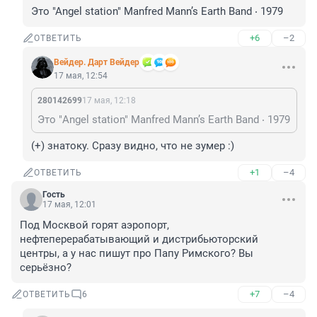
Это "Angel station" Manfred Mann’s Earth Band ‧ 1979
+6
–2
ОТВЕТИТЬ
Вейдер. Дарт Вейдер
17 мая, 12:54
280142699
17 мая, 12:18
Это "Angel station" Manfred Mann’s Earth Band ‧ 1979
(+) знатоку. Сразу видно, что не зумер :)
+1
–4
ОТВЕТИТЬ
Гость
17 мая, 12:01
Под Москвой горят аэропорт, 
нефтеперерабатывающий и дистрибьюторский 
центры, а у нас пишут про Папу Римского? Вы 
серьёзно?
+7
–4
ОТВЕТИТЬ
6