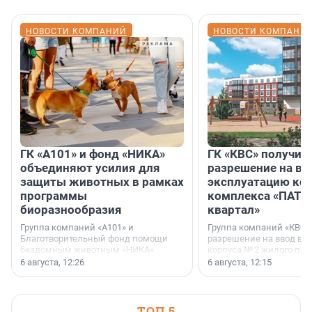
НОВОСТИ КОМПАНИЙ
НОВОСТИ КОМПАНИ
ГК «А101» и фонд «НИКА»
ГК «КВС» получил
объединяют усилия для
разрешение на вв
защиты животных в рамках
эксплуатацию кор
программы
комплекса «ПАТИ
биоразнообразия
квартал»
Группа компаний «А101» и
Группа компаний «КВС»
Благотворительный фонд помощи
разрешение на ввод в 
бездомным животным «НИКА»
корпуса № 2 жилого про
заключили соглашение о
Уютный квартал», расп
6 августа, 12:26
6 августа, 12:15
стратегическом сотрудничестве.
Всеволожском районе
Ленинградской области
ТОП 5