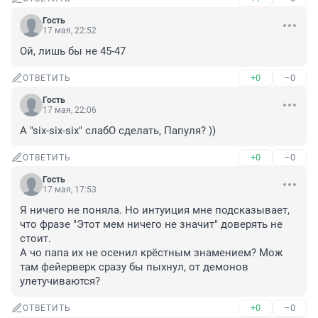
Гость
17 мая, 22:52
Ой, лишь бы не 45-47
+0
–0
ОТВЕТИТЬ
Гость
17 мая, 22:06
А "six-six-six" слабО сделать, Папуля? ))
+0
–0
ОТВЕТИТЬ
Гость
17 мая, 17:53
Я ничего не поняла. Но интуиция мне подсказывает, 
что фразе "Этот мем ничего не значит" доверять не 
стоит. 

А чо папа их не осенил крёстным знамением? Мож 
там фейерверк сразу бы пыхнул, от демонов 
улетучиваются?
+0
–0
ОТВЕТИТЬ