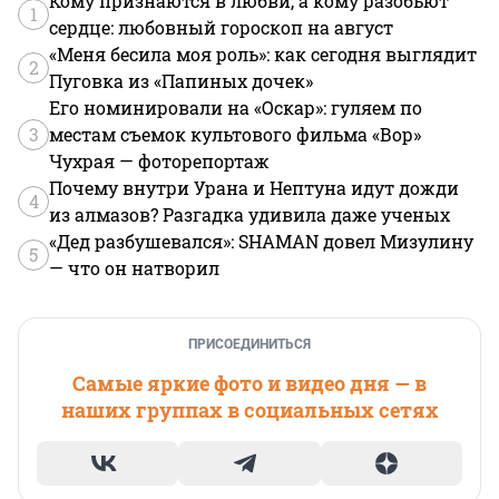
Кому признаются в любви, а кому разобьют
1
сердце: любовный гороскоп на август
«Меня бесила моя роль»: как сегодня выглядит
2
Пуговка из «Папиных дочек»
Его номинировали на «Оскар»: гуляем по
3
местам съемок культового фильма «Вор»
Чухрая — фоторепортаж
Почему внутри Урана и Нептуна идут дожди
4
из алмазов? Разгадка удивила даже ученых
«Дед разбушевался»: SHAMAN довел Мизулину
5
— что он натворил
ПРИСОЕДИНИТЬСЯ
Самые яркие фото и видео дня — в
наших группах в социальных сетях