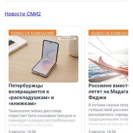
Новости СМИ2
НОВОСТИ КОМПАНИЙ
НОВОСТИ КОМПАНИ
Петербуржцы
Россияне вместо
возвращаются к
летят на Мадагас
«раскладушкам» и
Фиджи
«книжкам»
В летнем сезоне геогра
путешествий россиян з
Технология гибких дисплеев
расширилась: наряду с
перестает быть нишевым трендом и
традиционными пляж
переходит в разряд востребованных
курортами в тренде ока
повседневных решений.
дальние маршруты, нап
5 августа, 13:56
3 августа, 16:36