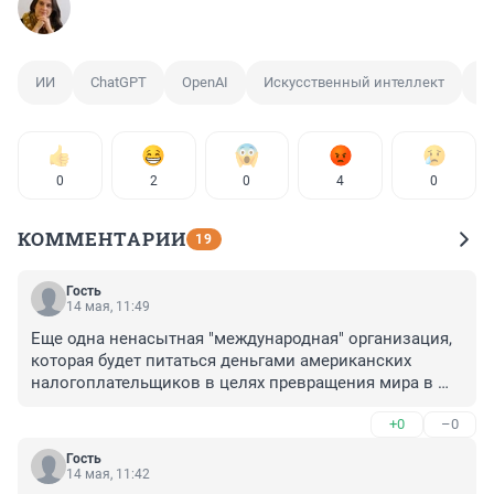
ИИ
ChatGPT
OpenAI
Искусственный интеллект
К
0
2
0
4
0
КОММЕНТАРИИ
19
Гость
14 мая, 11:49
Еще одна ненасытная "международная" организация, 
которая будет питаться деньгами американских 
налогоплательщиков в целях превращения мира в 
китайский лагерь цифрового перевоспитания.
+0
–0
Гость
14 мая, 11:42