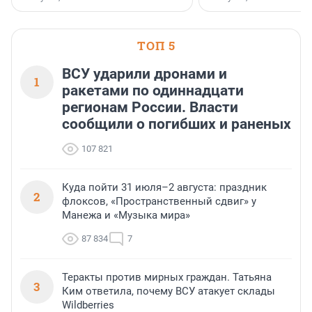
острова Африки и Азии,
свидетельствуют данны
МегаФона.
ТОП 5
ВСУ ударили дронами и
1
ракетами по одиннадцати
регионам России. Власти
сообщили о погибших и раненых
107 821
Куда пойти 31 июля–2 августа: праздник
2
флоксов, «Пространственный сдвиг» у
Манежа и «Музыка мира»
87 834
7
Теракты против мирных граждан. Татьяна
3
Ким ответила, почему ВСУ атакует склады
Wildberries