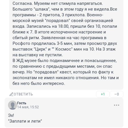
Согласна. Музеям нет стимула напрягаться. 
Большего "шлака", чем в этом году я не видела.Все 
программы - 2 притопа, 3 прихлопа. Военно-
морской музей "порадовал" своей организацией 
входа. Записались на 18.00, пришли без 10, попали 
ближе к 7. В итоге испорченное настроение и 
сбитый ритм. Заявленная на час программа в 
Росфото продлилась 3-5 мин, затем просмотр двух 
выставок "Цирк" и "" Космос" мин на 10. На 3 этаж 
на выставку не пустили. 

В ЖД музее было подинамичнее и понасыщеннее, 
по сравнению с предыдущими местами, он спас 
вечер. Но "порадовал" квест, который по факту к 
экспонатам не имел никакого отношения. Но там и 
без него было интересно.
+1
–0
ОТВЕТИТЬ
Гость
14 мая, 15:52
Эх! 

"Заплати и лети"