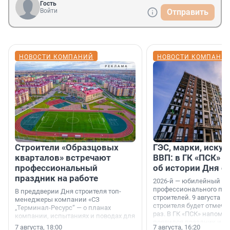
Гость
Войти
Отправить
НОВОСТИ КОМПАНИЙ
НОВОСТИ КОМПАНИ
Строители «Образцовых
ГЭС, марки, искус
кварталов» встречают
ВВП: в ГК «ПСК» р
профессиональный
об истории Дня с
праздник на работе
2026-й — юбилейный го
профессионального пр
В преддверии Дня строителя топ-
строителей. 9 августа 2
менеджеры компании «СЗ
строителя будет отмечат
„Терминал-Ресурс“ — о планах
раз. В ГК «ПСК» напомни
компании, испытаниях и поводах для
появился праздник и к
осторожного оптимизма.
7 августа, 18:00
7 августа, 16:20