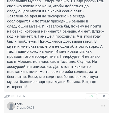
небольших музеев. Теперь только 3. Надо рассчитать 
сколько нужно времени, чтобы добраться до 
следующего музея и на какой сеанс взять. 
Заявленное время на экскурсию не всегда 
соблюдается и поэтому приходишь раньше в 
следующий музей. И, казалось бы, почему не пойти 
на сеанс, который начинается раньше. Ан нет. Штрих-
код не пикается. Раньше я проходила. А в этом году 
были проблемы. Приходилось договариваться. В 
музеях мне сказали, что я не одна об этом говорю. А 
так, я давно хожу на ночи. И мне нравится, как 
проводят это мероприятие в Петербурге. Я не знаю, 
как в Москве, но знаю, как в Таллине. Скучно. Ни 
экскурсий, ни анимации. Да, готовят какие- то 
выставки к ночи. Но ты сам по себе ходишь, зато 
бесплатно. Всем, кто ходит особенно рекомендую 
музеи- бывшие квартиры- музеи Ленина. Вот, где 
интересно!
+0
–0
ОТВЕТИТЬ
Гость
17 мая, 09:08