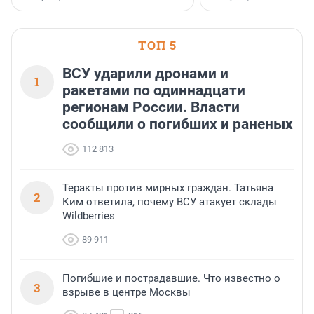
поменялась роль строит
ТОП 5
ВСУ ударили дронами и
1
ракетами по одиннадцати
регионам России. Власти
сообщили о погибших и раненых
112 813
Теракты против мирных граждан. Татьяна
2
Ким ответила, почему ВСУ атакует склады
Wildberries
89 911
Погибшие и пострадавшие. Что известно о
3
взрыве в центре Москвы