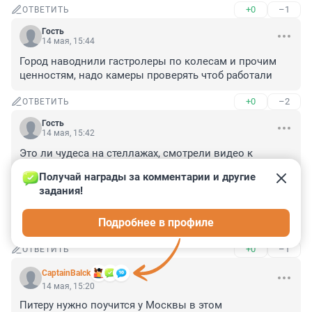
+0
–1
ОТВЕТИТЬ
Гость
14 мая, 15:44
Город наводнили гастролеры по колесам и прочим 
ценностям, надо камеры проверять чтоб работали
+0
–2
ОТВЕТИТЬ
Гость
14 мая, 15:42
Это ли чудеса на стеллажах, смотрели видео к 
многоэтажке подьехал белый седан, остановился 
Получай награды за комментарии и другие 
напротив дорогого авто, открывается задняя дверь, и 
задания!
начинается сьем колеса как в формуле один, 
сработала сигналка, мужик вышел, все болты 
Подробнее в профиле
ослаблены, два сперли, бесшумно при том снимали
+0
–1
ОТВЕТИТЬ
CaptainBalck
14 мая, 15:20
Питеру нужно поучится у Москвы в этом 