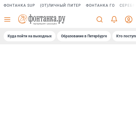
ФОНТАНКА SUP
(ОТ)ЛИЧНЫЙ ПИТЕР
ФОНТАНКА ГО
СЕРЕБР
Куда пойти на выходных
Образование в Петербурге
Кто поступ