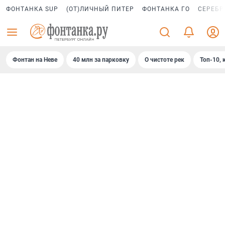
ФОНТАНКА SUP
(ОТ)ЛИЧНЫЙ ПИТЕР
ФОНТАНКА ГО
СЕРЕБР
Фонтан на Неве
40 млн за парковку
О чистоте рек
Топ-10, 