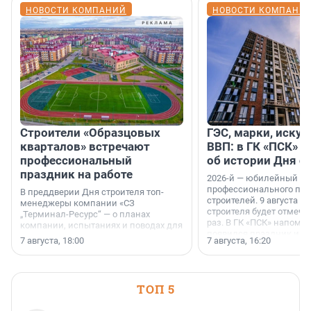
НОВОСТИ КОМПАНИЙ
НОВОСТИ КОМПАНИ
Строители «Образцовых
ГЭС, марки, искус
кварталов» встречают
ВВП: в ГК «ПСК» р
профессиональный
об истории Дня с
праздник на работе
2026-й — юбилейный го
профессионального пр
В преддверии Дня строителя топ-
строителей. 9 августа 2
менеджеры компании «СЗ
строителя будет отмечат
„Терминал-Ресурс“ — о планах
раз. В ГК «ПСК» напомни
компании, испытаниях и поводах для
появился праздник и к
осторожного оптимизма.
7 августа, 18:00
7 августа, 16:20
поменялась роль строит
ТОП 5