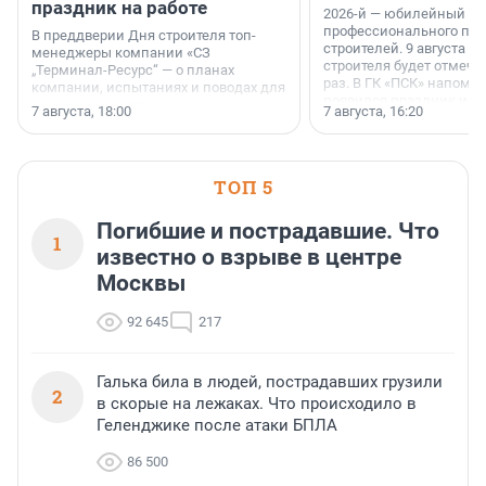
праздник на работе
2026-й — юбилейный го
профессионального пр
В преддверии Дня строителя топ-
строителей. 9 августа 2
менеджеры компании «СЗ
строителя будет отмечат
„Терминал-Ресурс“ — о планах
раз. В ГК «ПСК» напомни
компании, испытаниях и поводах для
появился праздник и к
осторожного оптимизма.
7 августа, 18:00
7 августа, 16:20
поменялась роль строит
ТОП 5
Погибшие и пострадавшие. Что
1
известно о взрыве в центре
Москвы
92 645
217
Галька била в людей, пострадавших грузили
2
в скорые на лежаках. Что происходило в
Геленджике после атаки БПЛА
86 500