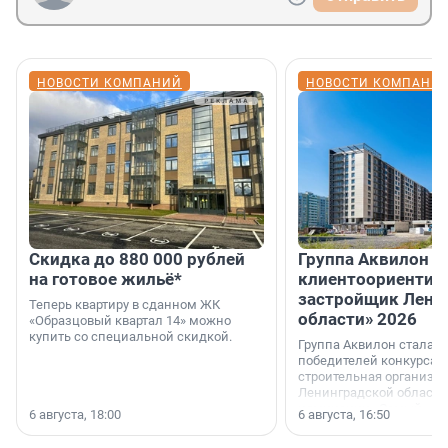
НОВОСТИ КОМПАНИЙ
НОВОСТИ КОМПАНИ
Скидка до 880 000 рублей
Группа Аквилон 
на готовое жильё*
клиентоориентир
застройщик Лени
Теперь квартиру в сданном ЖК
области» 2026
«Образцовый квартал 14» можно
купить со специальной скидкой.
Группа Аквилон стала 
победителей конкурса 
строительная организа
Ленинградской области 
номинации «Самый
6 августа, 18:00
6 августа, 16:50
клиентоориентированн
застройщик Ленинград