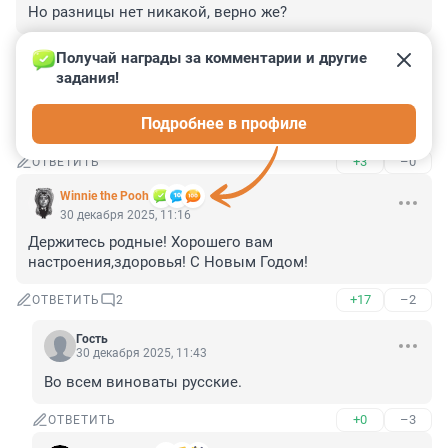
Но разницы нет никакой, верно же?
+9
–0
ОТВЕТИТЬ
Получай награды за комментарии и другие 
задания!
Гость
30 декабря 2025, 11:24
Подробнее в профиле
Не удивили!
+3
–0
ОТВЕТИТЬ
Winnie the Pooh
30 декабря 2025, 11:16
Держитесь родные! Хорошего вам 
настроения,здоровья! С Новым Годом!
+17
–2
ОТВЕТИТЬ
2
Гость
30 декабря 2025, 11:43
Во всем виноваты русские.
+0
–3
ОТВЕТИТЬ