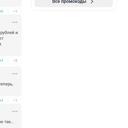
Все промокоды
+0
–1
ублей и 
т 
 
+3
–2
еперь, 
+3
–1
так... 