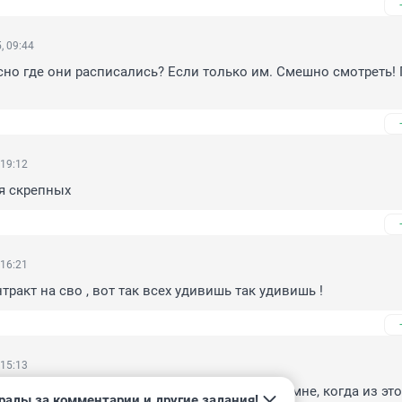
, 09:44
сно где они расписались? Если только им. Смешно смотреть! 
 19:12
я скрепных
 16:21
ракт на сво , вот так всех удивишь так удивишь !
 15:13
му, личное дело каждого и неприятно лично мне, когда из этог
рады за комментарии и другие задания!