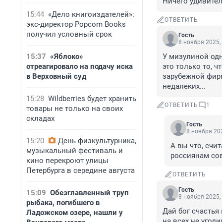
Ничего удивител
15:44
«Дело книгоиздателей»:
ОТВЕТИТЬ
экс-директор Popcorn Books
получил условный срок
Гость
8 ноября 2025,
15:37
«Яблоко»
У мизулиной одн
отреагировало на подачу иска
это только то, ч
в Верховный суд
зарубежной фирм
недалеких...
15:28
Wildberries будет хранить
ОТВЕТИТЬ
1
товары не только на своих
складах
Гость
8 ноября 202
15:20
День физкультурника,
А вы что, счит
музыкальный фестиваль и
россиянам сов
кино перекроют улицы
Петербурга в середине августа
ОТВЕТИТЬ
Гость
15:09
Обезглавленный труп
8 ноября 2025,
рыбака, погибшего в
Дай бог счастья 
Ладожском озере, нашли у
на всех не угоди