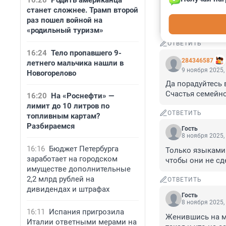
16:28
Родить американца
делают театраль
станет сложнее. Трамп второй
кем, где и как ж
раз пошел войной на
разницы нет кто 
«родильный туризм»
ОТВЕТИТЬ
16:24
Тело пропавшего 9-
284346587
летнего мальчика нашли в
9 ноября 2025,
Новогорелово
Да порадуйтесь 
Счастья семейно
16:20
На «Роснефти» —
лимит до 10 литров по
ОТВЕТИТЬ
топливным картам?
Разбираемся
Гость
8 ноября 2025,
16:16
Бюджет Петербурга
Только языками 
заработает на городском
чтобы они не сде
имуществе дополнительные
2,2 млрд рублей на
ОТВЕТИТЬ
дивидендах и штрафах
Гость
8 ноября 2025,
16:11
Испания пригрозила
Женившись на ми
Италии ответными мерами на