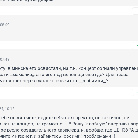
 08:09
 07:49
у .в минске его освистали, на т.н. концерт согнали управленц
 к ,,,мамочке,,, а та его под венец .да еще где? Для пиара 
и смех и грех.через сколько сбежит от ,,,,любимой,,,?
5, 10:12
ебе позволяете, ведете себя некорректно, не тактично, не 
 конце концов, не грамотно....!!! Вашу "злобную" энергию напр
ое русло созидательного характера, и, вообще, где ЦЕНЗУРА д
ряйте Интернет, и займитесь "своими" проблемами!!!