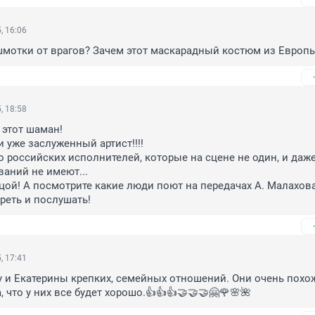
, 16:06
шмотки от врагов? Зачем этот маскарадный костюм из Европ
, 18:58
этот шаман!

 уже заслуженный артист!!!!

о российских исполнителей, которые на сцене не один, и даже
ваний не имеют...

цой! А посмотрите какие люди поют на передачах А. Малахов
реть и послушать!
, 17:41
и Екатерины крепких, семейных отношений. Они очень похож
 что у них все будет хорошо.👍👍👍🤝🤝🤝🤗🌹🌸🌺