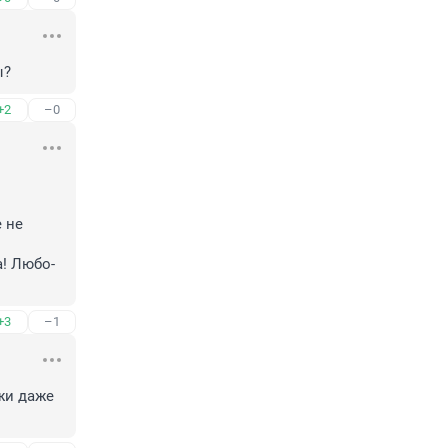
ы?
+2
–0
 не 
а! Любо-
+3
–1
и даже 