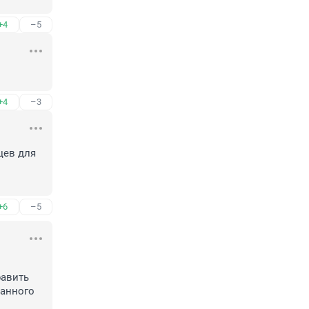
+4
–5
+4
–3
ев для 
+6
–5
авить 
анного 