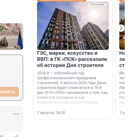
ГЭС, марки, искусство и
На вод
ВВП: в ГК «ПСК» рассказали
зарабо
об истории Дня строителя
станци
2026-й — юбилейный год
Инженер
профессионального праздника
телеком-
строителей. 9 августа 2026 года День
популярн
строителя будет отмечаться в 70-й
Ленингра
равить
раз. В ГК «ПСК» напомнили о том, как
станции 
появился праздник и как
Раздолин
поменялась роль строительства.
недалеко
водопада
7 августа, 16:20
7 августа,
+0
–0