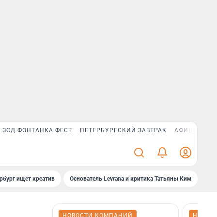
ЗСД ФОНТАНКА ФЕСТ
ПЕТЕРБУРГСКИЙ ЗАВТРАК
АФИША PLUS
рбург ищет креатив
Основатель Levrana и критика Татьяны Ким
Зач
НОВОСТИ КОМПАНИЙ
НОВОС