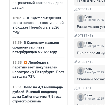
такая и что на 
пограничный контроль и дала
два дня
ОТВЕТИТЬ
Гость
16:02
ФНС ждет замедления
8 ноября 2025,
роста налоговых поступлений
Разве можно уст
в бюджет Петербурга в 2026
году
ОТВЕТИТЬ
15:59
В Смольном назвали
Гость
8 ноября 2025,
среднюю зарплату
петербуржцев в 2027 году
Пир во время ч
ОТВЕТИТЬ
15:55
Ленобласть
перетягивает покупателей
Гость
новостроек у Петербурга. Рост
8 ноября 2025,
за год на 73%
Обычный госзак
15:51
Дело на 4,3 миллиарда
ОТВЕТИТЬ
рублей. Бывший владелец
Гость
дома Cartier получил 9,5 года
8 ноября 2025,
строгого режима