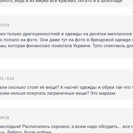
ьного, ведь в их мирке все красиво, богато и в шоколаде
 10:53
их только драгоценностней и одежды на десятки миллионов р
то попало на фото. Они даже тут на фото в брендовой одежде о
ы, которая финансово помогала Украине. Тупо спектакль для
5, 15:24
али сколько стоят её вещи? А насчёт одежды и обуви так что т
сем нельзя покупать заграничные вещи? Это маразм.
 09:28
молодым! Расписались скромно, а всем надо обсудить... все не 
шь. Ребята. будте добрее