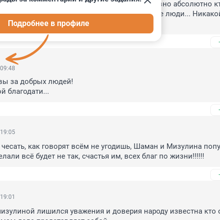
ные зрелища для публики. Лично мне все равно абсолютно кто
енится. Что звёзды, что политики, что простые люди... Никакой
Подробнее в профиле
с кем спит, целуется и живёт.
 09:48
вы за добрых людей!

й благодати...
 19:05
чесать, как говорят всём не угодишь, Шаман и Мизулина попу
лали всё будет не так, счастья им, всех благ по жизни!!!!!!
 19:01
зулиной лишился уважения и доверия народу известна кто о