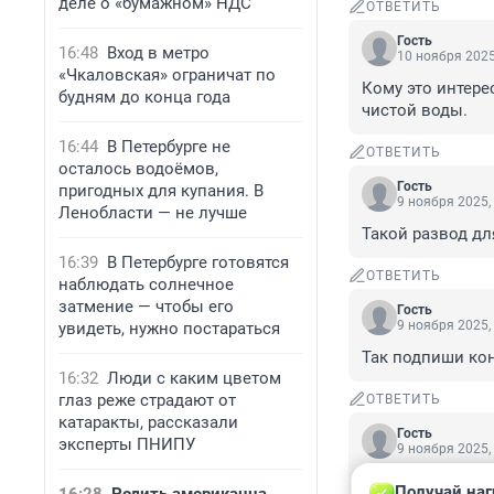
деле о «бумажном» НДС
ОТВЕТИТЬ
Гость
16:48
Вход в метро
10 ноября 2025
«Чкаловская» ограничат по
Кому это интере
будням до конца года
чистой воды.
16:44
В Петербурге не
ОТВЕТИТЬ
осталось водоёмов,
Гость
пригодных для купания. В
9 ноября 2025,
Ленобласти — не лучше
Такой развод дл
16:39
В Петербурге готовятся
ОТВЕТИТЬ
наблюдать солнечное
затмение — чтобы его
Гость
9 ноября 2025,
увидеть, нужно постараться
Так подпиши конт
16:32
Люди с каким цветом
глаз реже страдают от
ОТВЕТИТЬ
катаракты, рассказали
Гость
эксперты ПНИПУ
9 ноября 2025,
Свадьбы, по мое
Получай наг