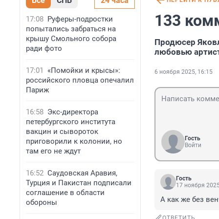
Все
СПБ
24 часа
ПЕРЕЙТИ К ПУ
133 ком
17:08
Руферы-подростки
попытались забраться на
крышу Смольного собора
Продюсер Яков
ради фото
любовью артист
17:01
«Помойки и крысы»:
6 ноября 2025, 16:15
российского пловца опечалил
Париж
16:58
Экс-директора
петербургского института
вакцин и сывороток
Гость
приговорили к колонии, но
Войти
там его не ждут
16:52
Саудовская Аравия,
Гость
Турция и Пакистан подписали
17 ноября 2025
соглашение в области
А как же без ве
обороны
ОТВЕТИТЬ