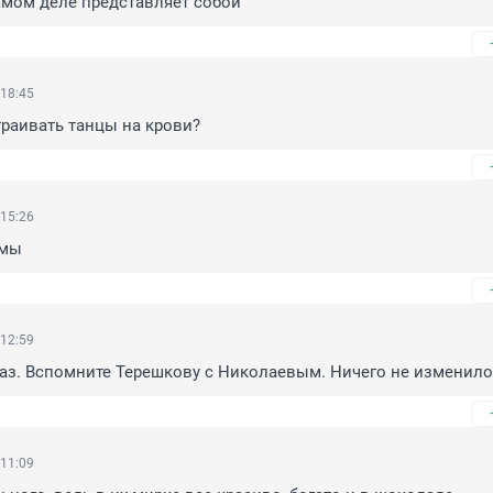
самом деле представляет собой
 18:45
раивать танцы на крови?
 15:26
умы
 12:59
аз. Вспомните Терешкову с Николаевым. Ничего не изменило
 11:09