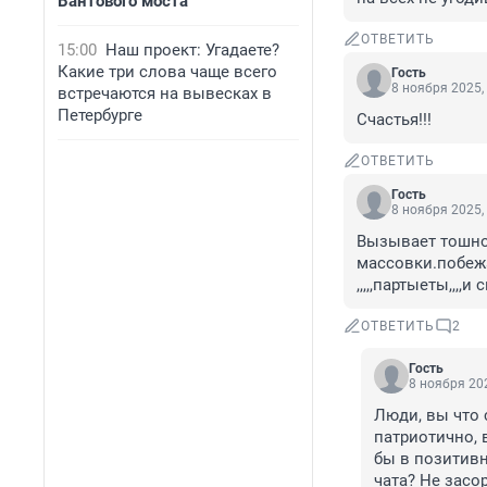
Вантового моста
ОТВЕТИТЬ
15:00
Наш проект: Угадаете?
Какие три слова чаще всего
Гость
8 ноября 2025,
встречаются на вывесках в
Петербурге
Счастья!!!
ОТВЕТИТЬ
Гость
8 ноября 2025,
Вызывает тошнот
массовки.побежал
,,,,,партыеты,,,,
ОТВЕТИТЬ
2
Гость
8 ноября 202
Люди, вы что с
патриотично, в
бы в позитивн
чата? Не засо