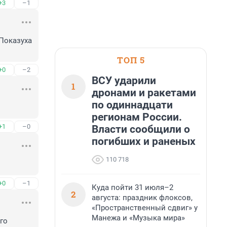
+3
–1
Показуха 
ТОП 5
+0
–2
ВСУ ударили
1
дронами и ракетами
по одиннадцати
регионам России.
+1
–0
Власти сообщили о
погибших и раненых
110 718
+0
–1
Куда пойти 31 июля–2
2
августа: праздник флоксов,
«Пространственный сдвиг» у
Манежа и «Музыка мира»
о 