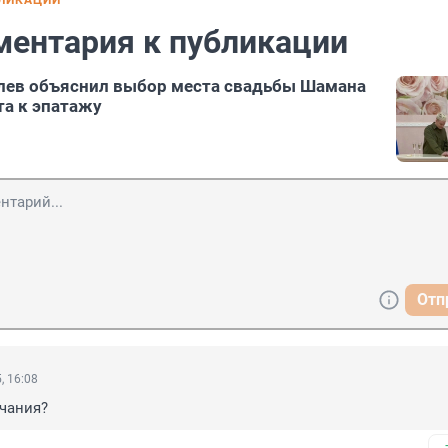
БЛИКАЦИИ
ментария к публикации
лев объяснил выбор места свадьбы Шамана
а к эпатажу
Отп
, 16:08
нчания?