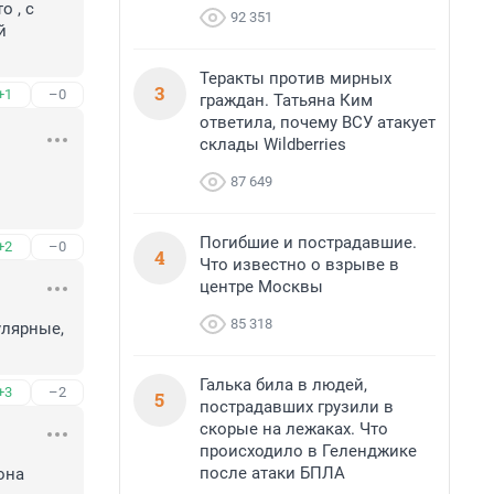
 , с 
92 351
 
Теракты против мирных
3
+1
–0
граждан. Татьяна Ким
ответила, почему ВСУ атакует
склады Wildberries
87 649
Погибшие и пострадавшие.
+2
–0
4
Что известно о взрыве в
центре Москвы
85 318
лярные, 
Галька била в людей,
+3
–2
5
пострадавших грузили в
скорые на лежаках. Что
происходило в Геленджике
после атаки БПЛА
на 