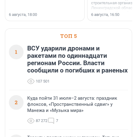
строительная организа
Ленинградской области 
номинации «Самый
6 августа, 18:00
6 августа, 16:50
клиентоориентированн
застройщик Ленинград
области».
ТОП 5
ВСУ ударили дронами и
1
ракетами по одиннадцати
регионам России. Власти
сообщили о погибших и раненых
107 501
Куда пойти 31 июля–2 августа: праздник
2
флоксов, «Пространственный сдвиг» у
Манежа и «Музыка мира»
87 272
7