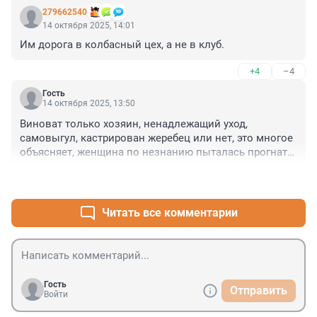
279662540
14 октября 2025, 14:01
Им дорога в колбасный цех, а не в клуб.
+4
–4
Гость
14 октября 2025, 13:50
Виноват только хозяин, ненадлежащий уход, 
самовыгул, кастрирован жеребец или нет, это многое 
объясняет, женщина по незнанию пыталась прогнать 
лошадь, они пугливы, от страха способны бежать, 
+12
–0
брыкаться, кусать, лошадь это не собака, ей фу не 
скажешь, преступное и безответственное отношение 
ко всему, привлечь давно могли после жалоб
Читать все комментарии
Гость
Отправить
Войти