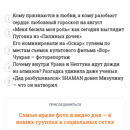
Кому признаются в любви, а кому разобьют
1
сердце: любовный гороскоп на август
«Меня бесила моя роль»: как сегодня выглядит
2
Пуговка из «Папиных дочек»
Его номинировали на «Оскар»: гуляем по
3
местам съемок культового фильма «Вор»
Чухрая — фоторепортаж
Почему внутри Урана и Нептуна идут дожди
4
из алмазов? Разгадка удивила даже ученых
«Дед разбушевался»: SHAMAN довел Мизулину
5
— что он натворил
ПРИСОЕДИНИТЬСЯ
Самые яркие фото и видео дня — в
наших группах в социальных сетях