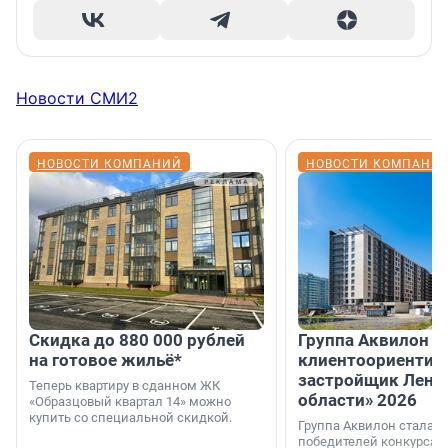
Новости СМИ2
НОВОСТИ КОМПАНИЙ
НОВОСТИ КОМПАНИ
Скидка до 880 000 рублей
Группа Аквилон 
на готовое жильё*
клиентоориентир
застройщик Лени
Теперь квартиру в сданном ЖК
области» 2026
«Образцовый квартал 14» можно
купить со специальной скидкой.
Группа Аквилон стала 
победителей конкурса 