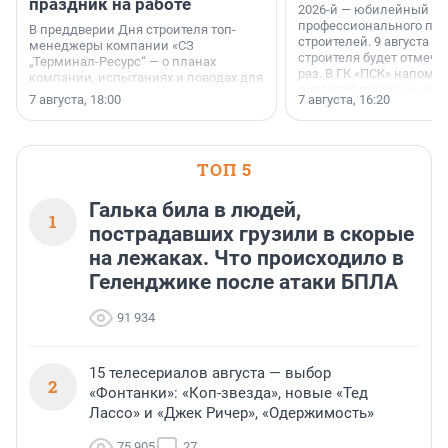
праздник на работе
2026-й — юбилейный го
профессионального пр
В преддверии Дня строителя топ-
строителей. 9 августа 2
менеджеры компании «СЗ
строителя будет отмечат
„Терминал-Ресурс“ — о планах
раз. В ГК «ПСК» напомни
компании, испытаниях и поводах для
появился праздник и к
осторожного оптимизма.
7 августа, 18:00
7 августа, 16:20
поменялась роль строит
ТОП 5
Галька била в людей,
1
пострадавших грузили в скорые
на лежаках. Что происходило в
Геленджике после атаки БПЛА
91 934
15 телесериалов августа — выбор
2
«Фонтанки»: «Коп-звезда», новые «Тед
Лассо» и «Джек Ричер», «Одержимость»
75 905
27