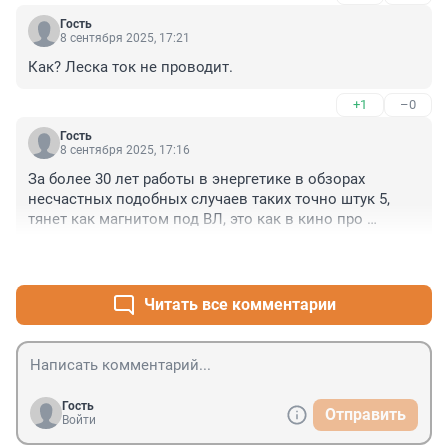
Гость
8 сентября 2025, 17:21
Как? Леска ток не проводит.
+1
–0
Гость
8 сентября 2025, 17:16
За более 30 лет работы в энергетике в обзорах 
несчастных подобных случаев таких точно штук 5, 
тянет как магнитом под ВЛ, это как в кино про 
рыбалку Кузьмич говорил что не бывает сезона что 
+0
–0
бы кто нибудь не залез в трансформаторную будкую.
Читать все комментарии
Гость
Отправить
Войти