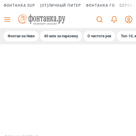
ФОНТАНКА SUP
(ОТ)ЛИЧНЫЙ ПИТЕР
ФОНТАНКА ГО
СЕРЕБР
Фонтан на Неве
40 млн за парковку
О чистоте рек
Топ-10, 