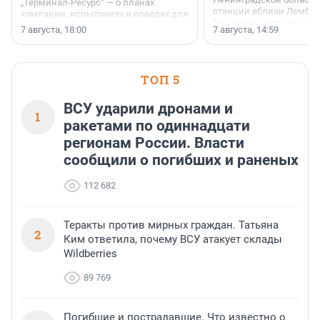
„Терминал-Ресурс“ — о планах
станции вблизи Лембол
компании, испытаниях и поводах для
Раздолинского озёр, а 
осторожного оптимизма.
7 августа, 18:00
7 августа, 14:59
недалеко от Большого Т
водопада.
ТОП 5
ВСУ ударили дронами и
1
ракетами по одиннадцати
регионам России. Власти
сообщили о погибших и раненых
112 682
Теракты против мирных граждан. Татьяна
2
Ким ответила, почему ВСУ атакует склады
Wildberries
89 769
Погибшие и пострадавшие. Что известно о