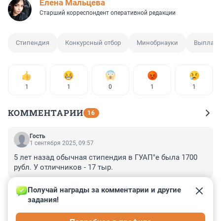
Елена Мальцева
Старший корреспондент оперативной редакции
Стипендия
Конкурсный отбор
Минобрнауки
Выплата
1
1
0
1
1
КОММЕНТАРИИ
16
Гость
1 сентября 2025, 09:57
5 лет назад обычная стипендия в ГУАП"е была 1700 
рубл. У отличников - 17 тыр.
+0
–1
Получай награды за комментарии и другие 
задания!
Гость
1 сентября 2025, 09:12