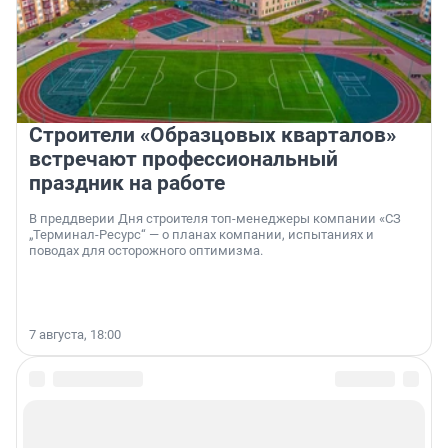
Строители «Образцовых кварталов»
встречают профессиональный
праздник на работе
В преддверии Дня строителя топ-менеджеры компании «СЗ
„Терминал-Ресурс“ — о планах компании, испытаниях и
поводах для осторожного оптимизма.
7 августа, 18:00