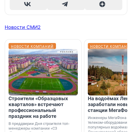
Новости СМИ2
НОВОСТИ КОМПАНИЙ
НОВОСТИ КОМПАНИ
Строители «Образцовых
На водоёмах Лен
кварталов» встречают
заработали новы
профессиональный
станции МегаФон
праздник на работе
Инженеры МегаФона ус
телеком-оборудование 
В преддверии Дня строителя топ-
популярных водоёмах
менеджеры компании «СЗ
Ленинградской области