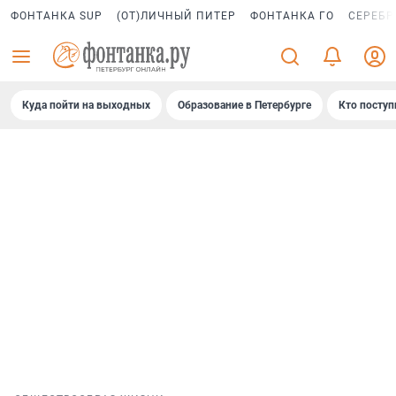
ФОНТАНКА SUP
(ОТ)ЛИЧНЫЙ ПИТЕР
ФОНТАНКА ГО
СЕРЕБР
Куда пойти на выходных
Образование в Петербурге
Кто поступ