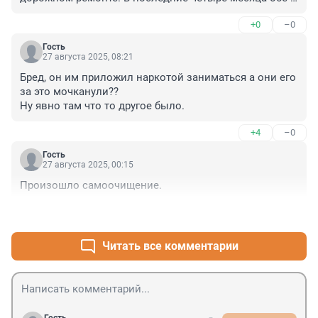
прекратили существование."

+0
–0
Правда жизни. Получается даже это не выгодно, 
потому и закрылось. Видимо заказы другим уходили, 
Гость
трудно найти свободные заказы...

27 августа 2025, 08:21
А кто-то там ещё бухтел про заработок на каких-то там 
Бред, он им приложил наркотой заниматься а они его 
сайтах...
за это мочканули?? 

Ну явно там что то другое было.
+4
–0
Гость
27 августа 2025, 00:15
Произошло самоочищение.
+0
–0
Читать все комментарии