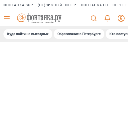
ФОНТАНКА SUP
(ОТ)ЛИЧНЫЙ ПИТЕР
ФОНТАНКА ГО
СЕРЕБР
Куда пойти на выходных
Образование в Петербурге
Кто поступ