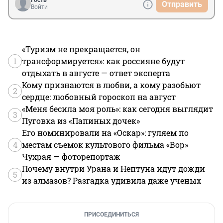
Гость
Отправить
Войти
«Туризм не прекращается, он
1
трансформируется»: как россияне будут
отдыхать в августе — ответ эксперта
Кому признаются в любви, а кому разобьют
2
сердце: любовный гороскоп на август
«Меня бесила моя роль»: как сегодня выглядит
3
Пуговка из «Папиных дочек»
Его номинировали на «Оскар»: гуляем по
4
местам съемок культового фильма «Вор»
Чухрая — фоторепортаж
Почему внутри Урана и Нептуна идут дожди
5
из алмазов? Разгадка удивила даже ученых
ПРИСОЕДИНИТЬСЯ