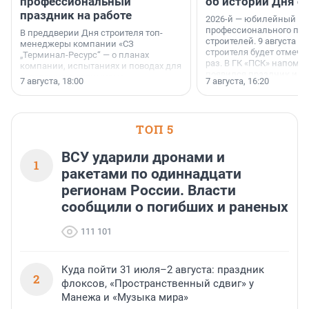
профессиональный
об истории Дня с
праздник на работе
2026-й — юбилейный го
профессионального пр
В преддверии Дня строителя топ-
строителей. 9 августа 2
менеджеры компании «СЗ
строителя будет отмечат
„Терминал-Ресурс“ — о планах
раз. В ГК «ПСК» напомни
компании, испытаниях и поводах для
появился праздник и к
осторожного оптимизма.
7 августа, 18:00
7 августа, 16:20
поменялась роль строит
ТОП 5
ВСУ ударили дронами и
1
ракетами по одиннадцати
регионам России. Власти
сообщили о погибших и раненых
111 101
Куда пойти 31 июля–2 августа: праздник
2
флоксов, «Пространственный сдвиг» у
Манежа и «Музыка мира»